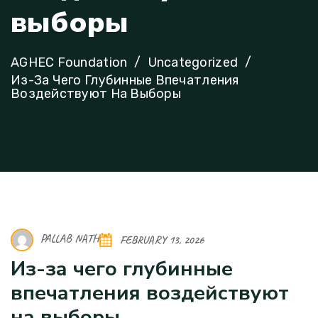
в
ы
б
о
р
ы
AGHEC Foundation
Uncategorized
Из-За Чего Глубинные Впечатления
Воздействуют На Выборы
PALLAB NATH
FEBRUARY 13, 2026
Из-за чего глубинные
впечатления воздействуют
на выборы