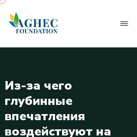
И
з
-
з
а
ч
е
г
о
г
л
у
б
и
н
н
ы
е
в
п
е
ч
а
т
л
е
н
и
я
в
о
з
д
е
й
с
т
в
у
ю
т
н
а