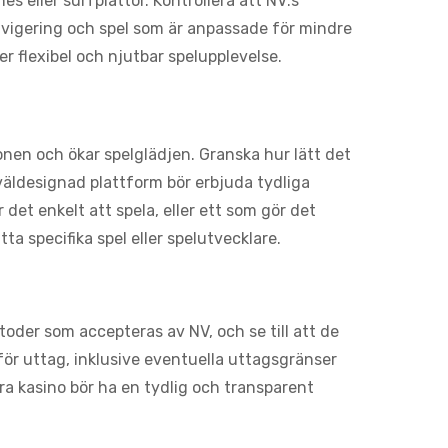
s eller surfplattor. Kontrollera att NV:s
navigering och spel som är anpassade för mindre
er flexibel och njutbar spelupplevelse.
onen och ökar spelglädjen. Granska hur lätt det
 väldesignad plattform bör erbjuda tydliga
det enkelt att spela, eller ett som gör det
a specifika spel eller spelutvecklare.
toder som accepteras av NV, och se till att de
 för uttag, inklusive eventuella uttagsgränser
ra kasino bör ha en tydlig och transparent