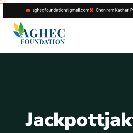
aghecfoundation@gmail.com
Cheniram Kachari P
J
a
c
k
p
o
t
t
j
a
k