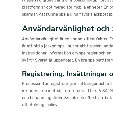
I dagens digitala värld är mobilkompatibilitet a
plattform är optimerad för mobila enheter. En b
skärmar. Att kunna spela dina favoritjackpottspel
Användarvänlighet och 
Användarvänlighet är en annan kritisk faktor. E
är att hitta jackpotspel, hur snabbt spelen ladd
instruktioner, information om spelregler och en l
svårt? Svaret är uppenbart. En bra spelplattform
Registrering, Insättningar 
Processen för registrering, insättningar och utt
inkluderar de metoder du föredrar (t.ex. VISA, M
och behandlingstider. Snabb och effektiv utbetal
utbetalningspolicy.