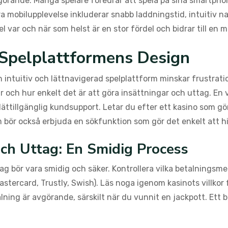
vgörande. Många spelare föredrar att spela på sina smartphone
ra mobilupplevelse inkluderar snabb laddningstid, intuitiv 
 var och när som helst är en stor fördel och bidrar till en m
Spelplattformens Design
n intuitiv och lättnavigerad spelplattform minskar frustrati
ar och hur enkelt det är att göra insättningar och uttag. En
ättillgänglig kundsupport. Letar du efter ett kasino som gör 
 bör också erbjuda en sökfunktion som gör det enkelt att hitt
och Uttag: En Smidig Process
ag bör vara smidig och säker. Kontrollera vilka betalningsme
astercard, Trustly, Swish). Läs noga igenom kasinots villkor
ning är avgörande, särskilt när du vunnit en jackpott. Ett b