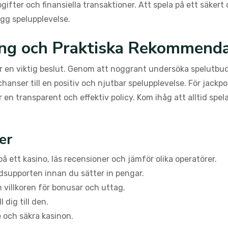
ifter och finansiella transaktioner. Att spela på ett säkert 
ygg spelupplevelse.
ing och Praktiska Rekommenda
t är en viktig beslut. Genom att noggrant undersöka spelut
ser till en positiv och njutbar spelupplevelse. För jackpot
 en transparent och effektiv policy. Kom ihåg att alltid spel
er
å ett kasino, läs recensioner och jämför olika operatörer.
undsupporten innan du sätter in pengar.
villkoren för bonusar och uttag.
dig till den.
e och säkra kasinon.