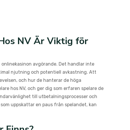
Hos NV Är Viktig för
a onlinekasinon avgörande. Det handlar inte
imal njutning och potentiell avkastning. Att
evelsen, och hur de hanterar de höga
lare hos NV, och ger dig som erfaren spelare de
ndarvänlighet till utbetalningsprocesser och
e som uppskattar en paus från spelandet, kan
r Finns?