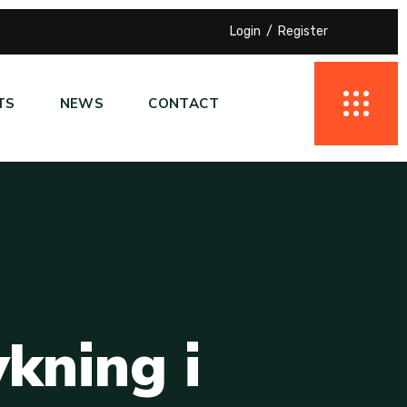
Login
Register
TS
NEWS
CONTACT
y
k
n
i
n
g
i