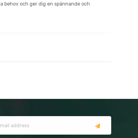
ina behov och ger dig en spännande och