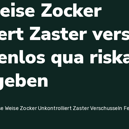
e
i
s
e
Z
o
c
k
e
r
e
r
t
Z
a
s
t
e
r
v
e
r
e
n
l
o
s
q
u
a
r
i
s
k
g
e
b
e
n
se Weise Zocker Unkontrolliert Zaster Verschusseln