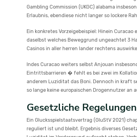
Gambling Commission (UKGC) alabama insbesonder
Erlaubnis, ebendiese nicht langer so lockere R
Ein konkretes Vorzeigebeispiel: Hinein Curaca
daselbst welches Beweggrund ungeachtet 3 Haup
Casinos in aller herren lander rechtens auswirk
Indes Curacao weiters selbst Anjouan insbeson
Eintrittsbarrieren � fehlt es bei zwei im Kolla
anderem Luziditat das Boni. Dennoch in kraft 
so lange keine europaischen Drogennutzer an 
Gesetzliche Regelungen
Ein Glucksspielstaatsvertrag (GluStV 2021) cha
reguliert ist und bleibt. Ergebnis diverses Gese