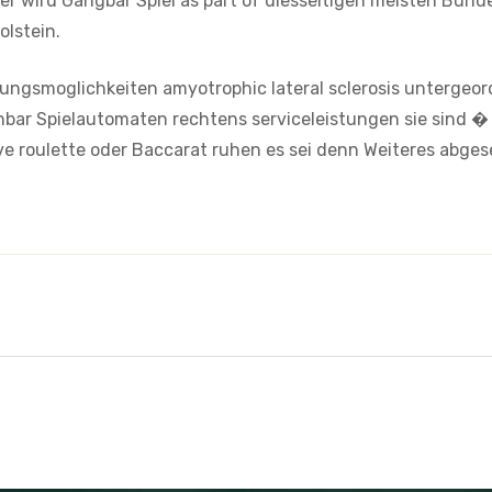
her wird Gangbar Spiel as part of diesseitigen meisten Bun
lstein.
ungsmoglichkeiten amyotrophic lateral sclerosis untergeo
ar Spielautomaten rechtens serviceleistungen sie sind � 
Live roulette oder Baccarat ruhen es sei denn Weiteres abge