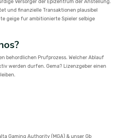
dige Versorger der Epizentrum der Anstellung.
t und finanzielle Transaktionen plausibel
 geige fur ambitionierte Spieler selbige
inos?
igen behordlichen Prufprozess. Welcher Ablauf
 aktiv werden durfen. Gema? Lizenzgeber einen
leiben.
Malta Gaming Authority (MGA) & unser Gb