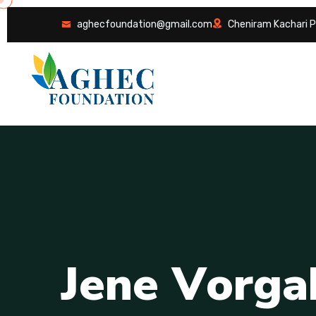
aghecfoundation@gmail.com
Cheniram Kachari P
J
e
n
e
V
o
r
g
a