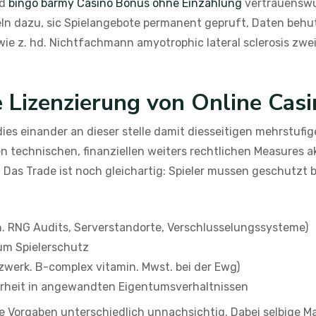
nd
bingo barmy Casino Bonus ohne Einzahlung
vertrauenswur
ln dazu, sic Spielangebote permanent gepruft, Daten behute
 z. hd. Nichtfachmann amyotrophic lateral sclerosis zweite
e Lizenzierung von Online Cas
dies einander an dieser stelle damit diesseitigen mehrstuf
en technischen, finanziellen weiters rechtlichen Measures
as Trade ist noch gleichartig: Spieler mussen geschutzt b
n. RNG Audits, Serverstandorte, Verschlusselungssysteme)
um Spielerschutz
zwerk. B-complex vitamin. Mwst. bei der Ewg)
arheit in angewandten Eigentumsverhaltnissen
ge Vorgaben unterschiedlich unnachsichtig. Dabei selbige 