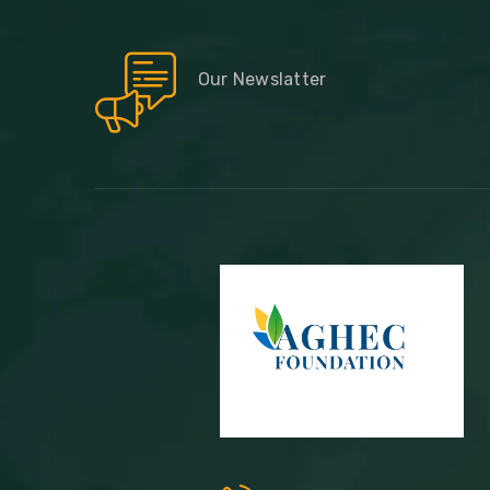
Our Newslatter