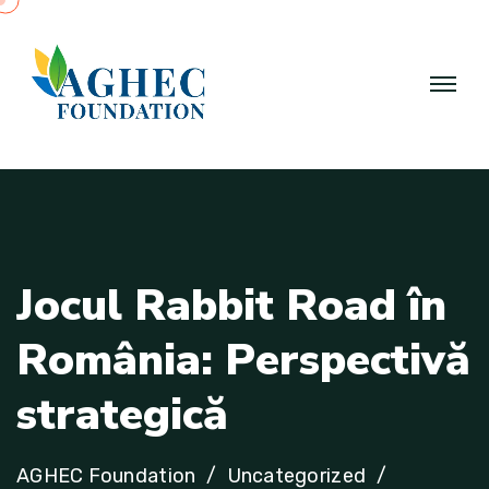
J
o
c
u
l
R
a
b
b
i
t
R
o
a
d
î
n
R
o
m
â
n
i
a
:
P
e
r
s
p
e
c
t
i
v
ă
s
t
r
a
t
e
g
i
c
ă
AGHEC Foundation
Uncategorized