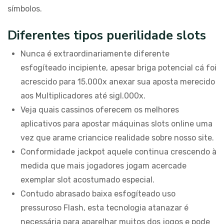
símbolos.
Diferentes tipos puerilidade slots
Nunca é extraordinariamente diferente
esfogíteado incipiente, apesar briga potencial cá foi
acrescido para 15.000x anexar sua aposta merecido
aos Multiplicadores até sigl.000x.
Veja quais cassinos oferecem os melhores
aplicativos para apostar máquinas slots online uma
vez que arame criancice realidade sobre nosso site.
Conformidade jackpot aquele continua crescendo à
medida que mais jogadores jogam acercade
exemplar slot acostumado especial.
Contudo abrasado baixa esfogíteado uso
pressuroso Flash, esta tecnologia atanazar é
necessária para aparelhar muitos dos jogos e pode