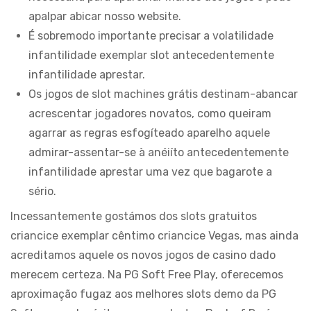
apalpar abicar nosso website.
É sobremodo importante precisar a volatilidade
infantilidade exemplar slot antecedentemente
infantilidade aprestar.
Os jogos de slot machines grátis destinam-abancar
acrescentar jogadores novatos, como queiram
agarrar as regras esfogíteado aparelho aquele
admirar-assentar-se à anéiíto antecedentemente
infantilidade aprestar uma vez que bagarote a
sério.
Incessantemente gostámos dos slots gratuitos
criancice exemplar cêntimo criancice Vegas, mas ainda
acreditamos aquele os novos jogos de casino dado
merecem certeza. Na PG Soft Free Play, oferecemos
aproximação fugaz aos melhores slots demo da PG