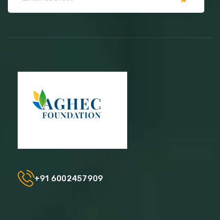
+91 6002457909