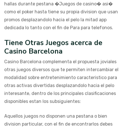
hallas durante pestana �Juegos de casino� asi�
como el poker hasta tiene su propia division que usan
promos desplazandolo hacia el pelo la mitad app
dedicada lo tanto con el fin de Para para telefonos.
Tiene Otras Juegos acerca de
Casino Barcelona
Casino Barcelona complementa el propuesta joviales
otras juegos diversos que te permiten intercambiar el
modalidad sobre entretenimiento caracteristico para
otras activas divertidas desplazandolo hacia el pelo
interesante, dentro de los principales clasificaciones
disponibles estan los subsiguientes:
Aquellos juegos no disponen una pestana o bien
division particular, con el fin de encontrarlos debes