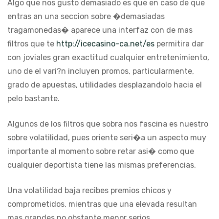
Algo que nos gusto demasiado es que en caso de que
entras an una seccion sobre �demasiadas
tragamonedas� aparece una interfaz con de mas
filtros que te
http://icecasino-ca.net/es
permitira dar
con joviales gran exactitud cualquier entretenimiento,
uno de el vari?n incluyen promos, particularmente,
grado de apuestas, utilidades desplazandolo hacia el
pelo bastante.
Algunos de los filtros que sobra nos fascina es nuestro
sobre volatilidad, pues oriente seri�a un aspecto muy
importante al momento sobre retar asi� como que
cualquier deportista tiene las mismas preferencias.
Una volatilidad baja recibes premios chicos y
comprometidos, mientras que una elevada resultan
mas grandes no obstante menor serios.