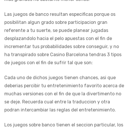
Las juegos de banco resultan especificas porque os
posibilitan algun grado sobre participacion gran
referente a tu suerte, se puede planear jugadas
desplazandolo hacia el pelo apuestas con el fin de
incrementar tus probabilidades sobre conseguir, y no
ha transpirado sobre Casino Barcelona tendras 3 tipos
de juegos con el fin de sufrir tal que son:
Cada uno de dichos juegos tienen chances, asi que
deberias percibir tu entretenimiento favorito acerca de
muchas versiones con el fin de que la divertimento no
se deje. Recuerda cual entre la traduccion y otra
podran intercambiar las reglas del entretenimiento.
Los juegos sobre banco tienen el seccion particular, los