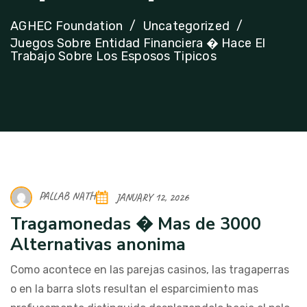
AGHEC Foundation
Uncategorized
Juegos Sobre Entidad Financiera � Hace El
Trabajo Sobre Los Esposos Tipicos
PALLAB NATH
JANUARY 12, 2026
Tragamonedas � Mas de 3000
Alternativas anonima
Como acontece en las parejas casinos, las tragaperras
o en la barra slots resultan el esparcimiento mas