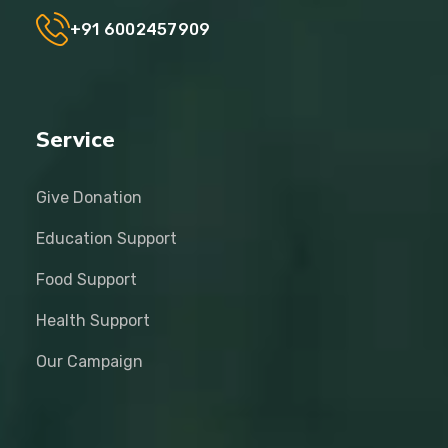
+91 6002457909
Service
Give Donation
Education Support
Food Support
Health Support
Our Campaign