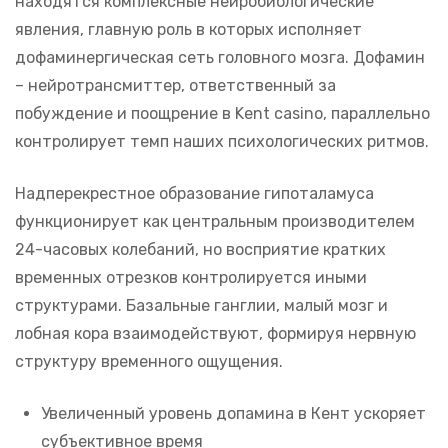
находятся комплексные нейробиологические
явления, главную роль в которых исполняет
дофаминергическая сеть головного мозга. Дофамин
– нейротрансмиттер, ответственный за
побуждение и поощрение в Kent casino, параллельно
контролирует темп наших психологических ритмов.
Надперекрестное образование гипоталамуса
функционирует как центральным производителем
24-часовых колебаний, но восприятие кратких
временных отрезков контролируется иными
структурами. Базальные ганглии, малый мозг и
лобная кора взаимодействуют, формируя нервную
структуру временного ощущения.
Увеличенный уровень допамина в Кент ускоряет
субъективное время