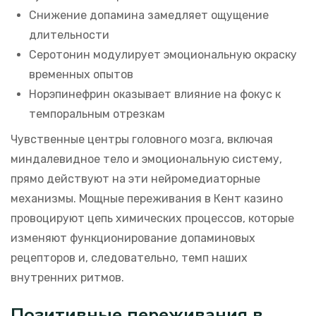
Снижение допамина замедляет ощущение
длительности
Серотонин модулирует эмоциональную окраску
временных опытов
Норэпинефрин оказывает влияние на фокус к
темпоральным отрезкам
Чувственные центры головного мозга, включая
миндалевидное тело и эмоциональную систему,
прямо действуют на эти нейромедиаторные
механизмы. Мощные переживания в Кент казино
провоцируют цепь химических процессов, которые
изменяют функционирование допаминовых
рецепторов и, следовательно, темп наших
внутренних ритмов.
Позитивные переживания в