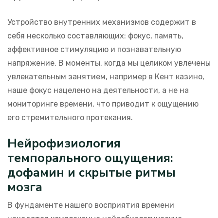
Устройство внутренних механизмов содержит в
себя несколько составляющих: фокус, память,
аффективное стимуляцию и познавательную
напряжение. В моменты, когда мы целиком увлечены
увлекательным занятием, например в Кент казино,
наше фокус нацелено на деятельности, а не на
мониторинге времени, что приводит к ощущению
его стремительного протекания.
Нейрофизиология
темпорального ощущения:
дофамин и скрытые ритмы
мозга
В фундаменте нашего восприятия времени