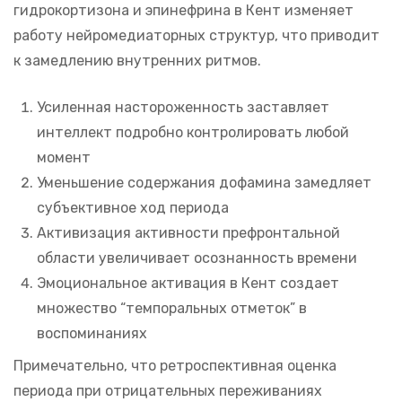
гидрокортизона и эпинефрина в Кент изменяет
работу нейромедиаторных структур, что приводит
к замедлению внутренних ритмов.
Усиленная настороженность заставляет
интеллект подробно контролировать любой
момент
Уменьшение содержания дофамина замедляет
субъективное ход периода
Активизация активности префронтальной
области увеличивает осознанность времени
Эмоциональное активация в Кент создает
множество “темпоральных отметок” в
воспоминаниях
Примечательно, что ретроспективная оценка
периода при отрицательных переживаниях