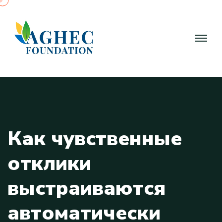
К
а
к
ч
у
в
с
т
в
е
н
н
ы
е
о
т
к
л
и
к
и
в
ы
с
т
р
а
и
в
а
ю
т
с
я
а
в
т
о
м
а
т
и
ч
е
с
к
и