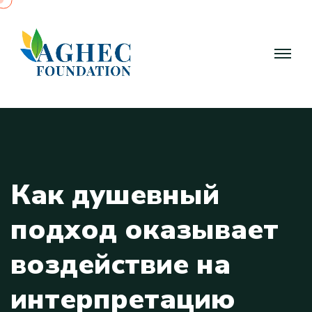
К
а
к
д
у
ш
е
в
н
ы
й
п
о
д
х
о
д
о
к
а
з
ы
в
а
е
т
в
о
з
д
е
й
с
т
в
и
е
н
а
и
н
т
е
р
п
р
е
т
а
ц
и
ю