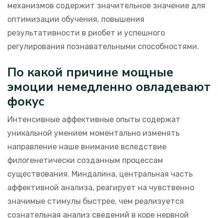
механизмов содержит значительное значение для
оптимизации обучения, повышения
результативности в риобет и успешного
регулирования познавательными способностями.
По какой причине мощные
эмоции немедленно овладевают
фокус
Интенсивные аффективные опыты содержат
уникальной умением моментально изменять
направление наше внимание вследствие
филогенетически созданным процессам
существования. Миндалина, центральная часть
аффективной анализа, реагирует на чувственно
значимые стимулы быстрее, чем реализуется
сознательная анализ сведений в коре нервной