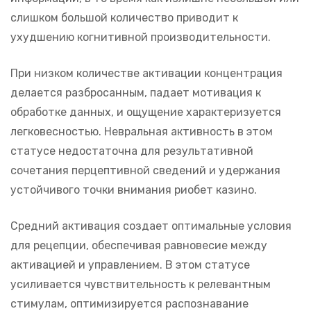
слишком большой количество приводит к
ухудшению когнитивной производительности.
При низком количестве активации концентрация
делается разбросанным, падает мотивация к
обработке данных, и ощущение характеризуется
легковесностью. Невральная активность в этом
статусе недостаточна для результативной
сочетания перцептивной сведений и удержания
устойчивого точки внимания риобет казино.
Средний активация создает оптимальные условия
для рецепции, обеспечивая равновесие между
активацией и управлением. В этом статусе
усиливается чувствительность к релевантным
стимулам, оптимизируется распознавание