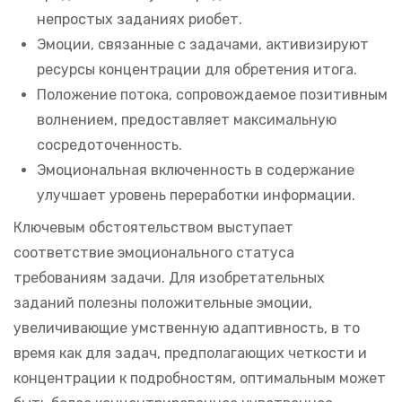
непростых заданиях риобет.
Эмоции, связанные с задачами, активизируют
ресурсы концентрации для обретения итога.
Положение потока, сопровождаемое позитивным
волнением, предоставляет максимальную
сосредоточенность.
Эмоциональная включенность в содержание
улучшает уровень переработки информации.
Ключевым обстоятельством выступает
соответствие эмоционального статуса
требованиям задачи. Для изобретательных
заданий полезны положительные эмоции,
увеличивающие умственную адаптивность, в то
время как для задач, предполагающих четкости и
концентрации к подробностям, оптимальным может