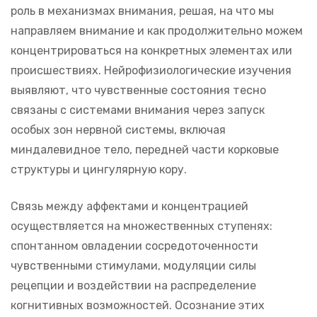
роль в механизмах внимания, решая, на что мы
направляем внимание и как продолжительно можем
концентрироваться на конкретных элементах или
происшествиях. Нейрофизиологические изучения
выявляют, что чувственные состояния тесно
связаны с системами внимания через запуск
особых зон нервной системы, включая
миндалевидное тело, передней части корковые
структуры и цингулярную кору.
Связь между аффектами и концентрацией
осуществляется на множественных ступенях:
спонтанном овладении сосредоточенности
чувственными стимулами, модуляции силы
рецепции и воздействии на распределение
когнитивных возможностей. Осознание этих