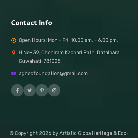
Contact Info
Open Hours: Mon - Fri: 10.00 am. - 6.00 pm.
H.No- 39, Cheniram Kachari Path, Datalpara,
Guwahati-781025
aghecfoundation@gmail.com
© Copyright
2026
by Artistic Globa Heritage & Eco-