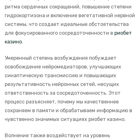
ритма сердечных сокращений, повышение степени
гидрокортизона и включение вегетативной нервной
системы, что создает идеальные обстоятельства
для фокусированного сосредоточенности в
риобет
казино
.
Умеренный степень возбуждения побуждает
освобождение нейромедиаторов, улучшающих
синаптическую трансмиссию и повышающих
результативность нейронных сетей, несущих
ответственность за сосредоточенность. Этот
процесс разъясняет, почему мы качественнее
сохраняем в памяти и обрабатываем информацию в
чувственно значимых ситуациях риобет казино.
Волнение также воздействует на уровень