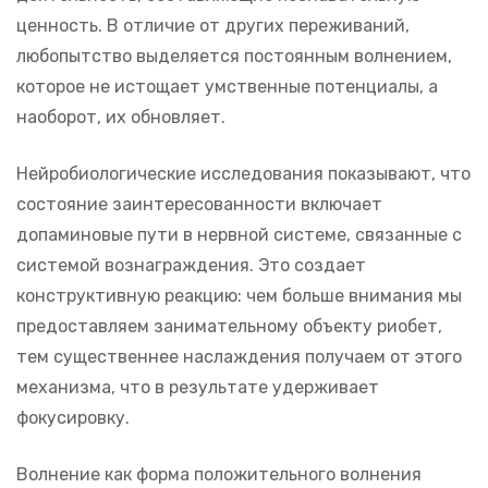
ценность. В отличие от других переживаний,
любопытство выделяется постоянным волнением,
которое не истощает умственные потенциалы, а
наоборот, их обновляет.
Нейробиологические исследования показывают, что
состояние заинтересованности включает
допаминовые пути в нервной системе, связанные с
системой вознаграждения. Это создает
конструктивную реакцию: чем больше внимания мы
предоставляем занимательному объекту риобет,
тем существеннее наслаждения получаем от этого
механизма, что в результате удерживает
фокусировку.
Волнение как форма положительного волнения