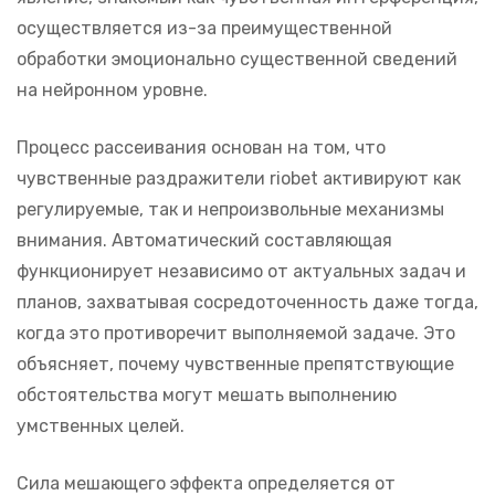
осуществляется из-за преимущественной
обработки эмоционально существенной сведений
на нейронном уровне.
Процесс рассеивания основан на том, что
чувственные раздражители riobet активируют как
регулируемые, так и непроизвольные механизмы
внимания. Автоматический составляющая
функционирует независимо от актуальных задач и
планов, захватывая сосредоточенность даже тогда,
когда это противоречит выполняемой задаче. Это
объясняет, почему чувственные препятствующие
обстоятельства могут мешать выполнению
умственных целей.
Сила мешающего эффекта определяется от