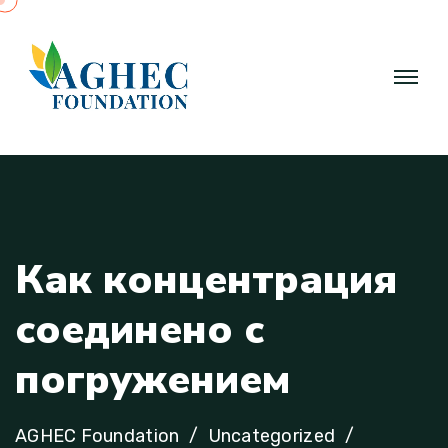
К
а
к
к
о
н
ц
е
н
т
р
а
ц
и
я
с
о
е
д
и
н
е
н
о
с
п
о
г
р
у
ж
е
н
и
е
м
AGHEC Foundation
Uncategorized