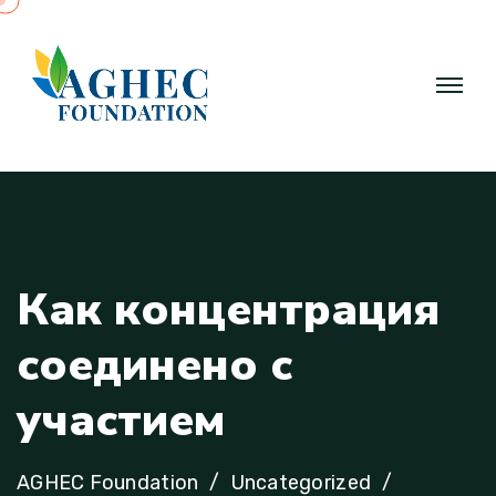
К
а
к
к
о
н
ц
е
н
т
р
а
ц
и
я
с
о
е
д
и
н
е
н
о
с
у
ч
а
с
т
и
е
м
AGHEC Foundation
Uncategorized