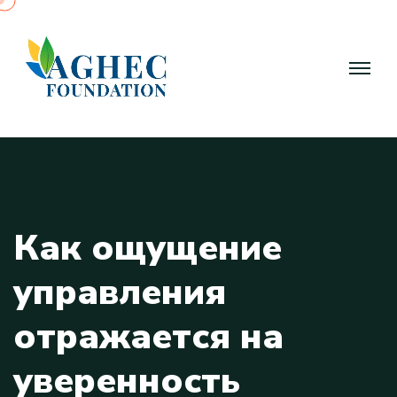
К
а
к
о
щ
у
щ
е
н
и
е
у
п
р
а
в
л
е
н
и
я
о
т
р
а
ж
а
е
т
с
я
н
а
у
в
е
р
е
н
н
о
с
т
ь