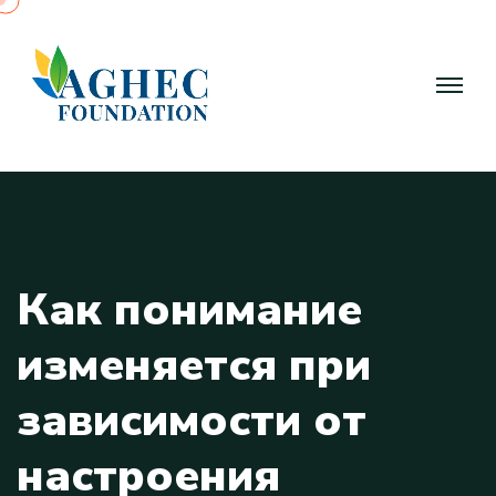
К
а
к
п
о
н
и
м
а
н
и
е
и
з
м
е
н
я
е
т
с
я
п
р
и
з
а
в
и
с
и
м
о
с
т
и
о
т
н
а
с
т
р
о
е
н
и
я