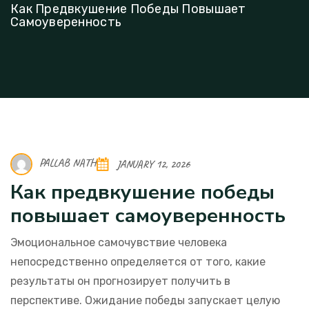
Как Предвкушение Победы Повышает
Самоуверенность
PALLAB NATH
JANUARY 12, 2026
Как предвкушение победы
повышает самоуверенность
Эмоциональное самочувствие человека
непосредственно определяется от того, какие
результаты он прогнозирует получить в
перспективе. Ожидание победы запускает целую