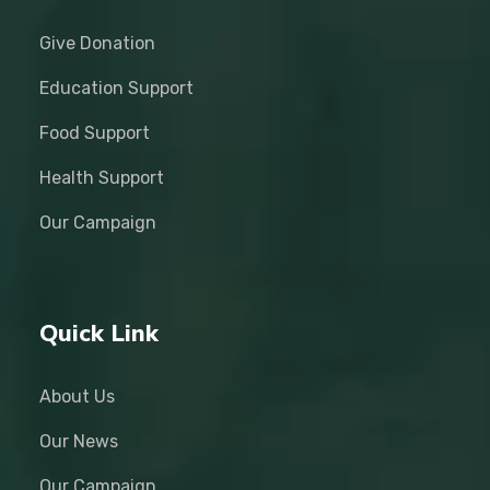
Give Donation
Education Support
Food Support
Health Support
Our Campaign
Quick Link
About Us
Our News
Our Campaign