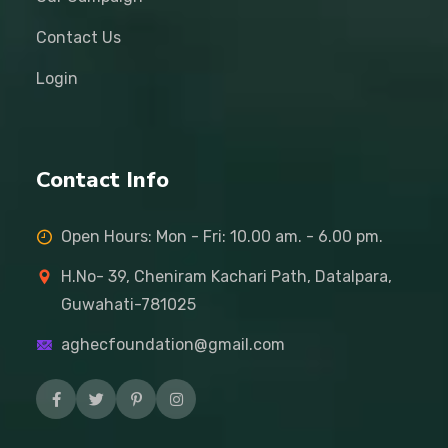
Contact Us
Login
Contact Info
Open Hours: Mon - Fri: 10.00 am. - 6.00 pm.
H.No- 39, Cheniram Kachari Path, Datalpara,
Guwahati-781025
aghecfoundation@gmail.com