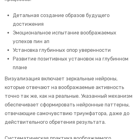
Детальная создание образов будущего
достижения
Эмоциональное испытание воображаемых
успехов пин ап
Установка глубинных опор уверенности
Развитие позитивных установок на глубинном
плане
Визуализация включает зеркальные нейроны,
которые отвечают на воображаемые активность
точно так же, как на реальные. Указанный механизм
обеспечивает сформировать нейронные паттерны,
отвечающие самочувствию триумфатора, даже до
действительного обретения результата.
Систематическая практика воображаемого