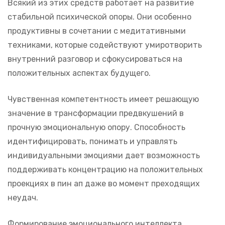
Всякий из этих средств работает на развитие
стабильной психической опоры. Они особенно
продуктивны в сочетании с медитативными
техниками, которые содействуют умиротворить
внутренний разговор и сфокусироваться на
положительных аспектах будущего.
Чувственная компетентность имеет решающую
значение в трансформации предвкушений в
прочную эмоциональную опору. Способность
идентифицировать, понимать и управлять
индивидуальными эмоциями дает возможность
поддерживать концентрацию на положительных
проекциях в пин ап даже во момент преходящих
неудач.
Формирование эмоционального интеллекта