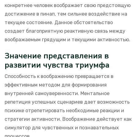
конкретнее человек воображает свою предстоящую
достижение в пинап, тем сильнее воздействие на
текущее состояние. Данное обстоятельство
создает благоприятную реактивную связь между
воображаемым грядущим и текущими активностью.
Значение представления в
развитии чувства триумфа
Способность к воображению превращается в
эффективным методом для формирования
внутренней самоуверенности. Ментальное
репетиция успешных сценариев дает возможность
психике отрепетировать необходимые реакции и
стратегии активности. Воображение действует как
симулятор для чувственных и познавательных
процессов.