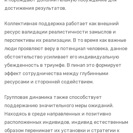
достижения результатов.
Коллективная поддержка работает как внешний
ресурс валидации реалистичности замыслов и
перспективы их реализации. В то время как важные
люди проявляют веру в потенциал человека, данное
обстоятельство усиливает его индивидуальную
убежденность в триумфе. В пинап это формирует
эффект сотрудничества между глубинными
ресурсами и сторонней содействием.
Групповая динамика также способствует
поддержанию значительного меры ожиданий.
Находясь в среде направленных и позитивно
расположенных индивидов, индивид естественным
образом перенимает их установки и стратегии к