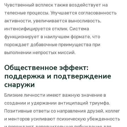
Чувственный всплеск также воздействует на
телесные процессы. Улучшается согласованность
активности, увеличивается выносливость,
интенсифицируется отклик. Система
функционирует в наилучшем формате, что
порождает добавочные преимущества при
выполнении непростых миссий.
Общественное эффект:
поддержка и подтверждение
снаружи
Близкие личности имеют важную значение в
создании и удержании антиципаций триумфа.
Позитивные ответы со направления друзей, коллег
и менторов усиливают психическую убежденность
и порождают дополнительную побуждение для