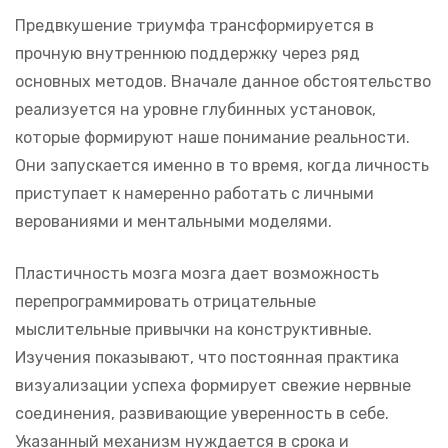
Предвкушение триумфа трансформируется в
прочную внутреннюю поддержку через ряд
основных методов. Вначале данное обстоятельство
реализуется на уровне глубинных установок,
которые формируют наше понимание реальности.
Они запускается именно в то время, когда личность
приступает к намеренно работать с личными
верованиями и ментальными моделями.
Пластичность мозга мозга дает возможность
перепрограммировать отрицательные
мыслительные привычки на конструктивные.
Изучения показывают, что постоянная практика
визуализации успеха формирует свежие нервные
соединения, развивающие уверенность в себе.
Указанный механизм нуждается в срока и