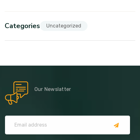
Categories
Uncategorized
Our Newslatter