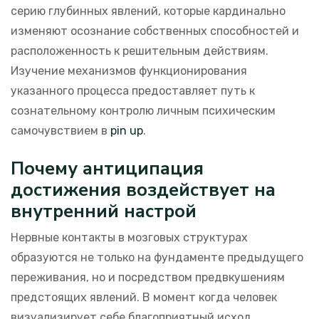
серию глубинных явлений, которые кардинально
изменяют осознание собственных способностей и
расположенность к решительным действиям.
Изучение механизмов функционирования
указанного процесса предоставляет путь к
сознательному контролю личным психическим
самочувствием в
pin up
.
Почему антиципация
достижения воздействует на
внутренний настрой
Нервные контакты в мозговых структурах
образуются не только на фундаменте предыдущего
переживания, но и посредством предвкушениям
предстоящих явлений. В момент когда человек
визуализирует себе благоприятный исход,