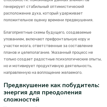
генерирует стабильный оптимистический
расположение духа, который удерживает
положительное оценку времени предвкушения.
Благоприятные схемы будущего, создаваемые
упованием, включают префронтальную кору и
участки мозга, ответственные за составление
планов и целеполагание. Указанный процесс не
только создает радостные психологические опыты,
но и мотивирует продуктивную деятельность,
направленную на воплощение желаемого.
Предвкушение как побудитель:
энергия для преодоления
сложностей