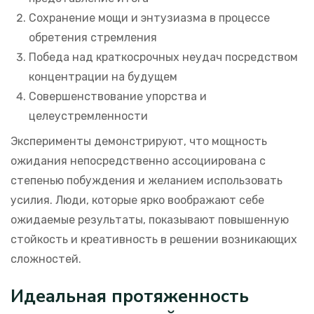
Сохранение мощи и энтузиазма в процессе
обретения стремления
Победа над краткосрочных неудач посредством
концентрации на будущем
Совершенствование упорства и
целеустремленности
Эксперименты демонстрируют, что мощность
ожидания непосредственно ассоциирована с
степенью побуждения и желанием использовать
усилия. Люди, которые ярко воображают себе
ожидаемые результаты, показывают повышенную
стойкость и креативность в решении возникающих
сложностей.
Идеальная протяженность