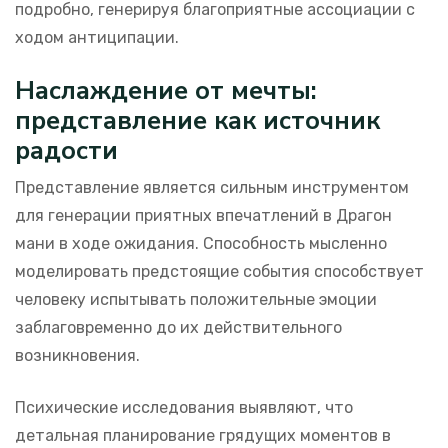
подробно, генерируя благоприятные ассоциации с
ходом антиципации.
Наслаждение от мечты:
представление как источник
радости
Представление является сильным инструментом
для генерации приятных впечатлений в Драгон
мани в ходе ожидания. Способность мысленно
моделировать предстоящие события способствует
человеку испытывать положительные эмоции
заблаговременно до их действительного
возникновения.
Психические исследования выявляют, что
детальная планирование грядущих моментов в