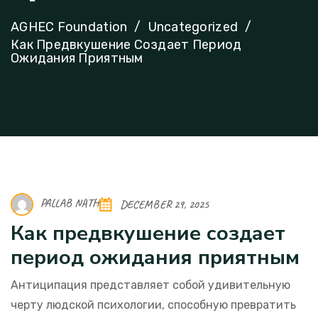
AGHEC Foundation
Uncategorized
Как Предвкушение Создает Период
Ожидания Приятным
PALLAB NATH
DECEMBER 29, 2025
Как предвкушение создает
период ожидания приятным
Антиципация представляет собой удивительную
черту людской психологии, способную превратить