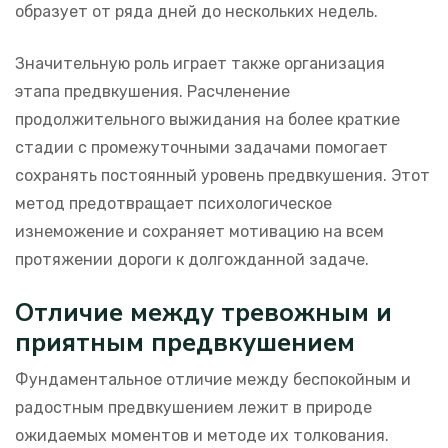
образует от ряда дней до нескольких недель.
Значительную роль играет также организация
этапа предвкушения. Расчленение
продолжительного выжидания на более краткие
стадии с промежуточными задачами помогает
сохранять постоянный уровень предвкушения. Этот
метод предотвращает психологическое
изнеможение и сохраняет мотивацию на всем
протяжении дороги к долгожданной задаче.
Отличие между тревожным и
приятным предвкушением
Фундаментальное отличие между беспокойным и
радостным предвкушением лежит в природе
ожидаемых моментов и методе их толкования.