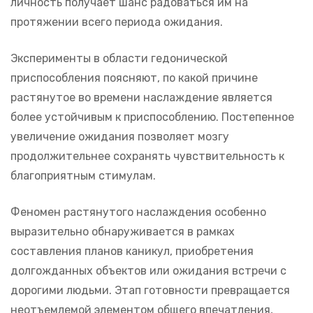
личность получает шанс радоваться им на
протяжении всего периода ожидания.
Эксперименты в области гедонической
приспособления поясняют, по какой причине
растянутое во времени наслаждение является
более устойчивым к приспособлению. Постепенное
увеличение ожидания позволяет мозгу
продолжительнее сохранять чувствительность к
благоприятным стимулам.
Феномен растянутого наслаждения особенно
выразительно обнаруживается в рамках
составления планов каникул, приобретения
долгожданных объектов или ожидания встречи с
дорогими людьми. Этап готовности превращается
неотъемлемой элементом общего впечатления,