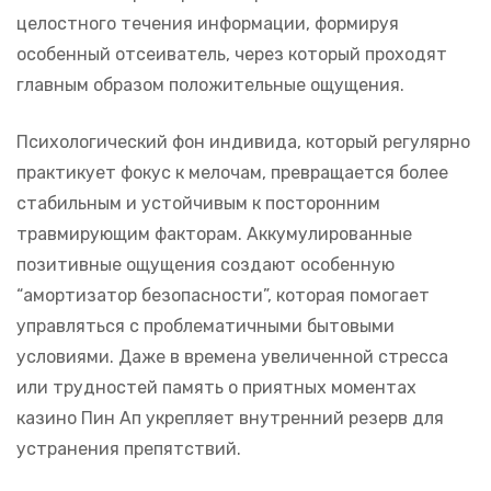
целостного течения информации, формируя
особенный отсеиватель, через который проходят
главным образом положительные ощущения.
Психологический фон индивида, который регулярно
практикует фокус к мелочам, превращается более
стабильным и устойчивым к посторонним
травмирующим факторам. Аккумулированные
позитивные ощущения создают особенную
“амортизатор безопасности”, которая помогает
управляться с проблематичными бытовыми
условиями. Даже в времена увеличенной стресса
или трудностей память о приятных моментах
казино Пин Ап укрепляет внутренний резерв для
устранения препятствий.