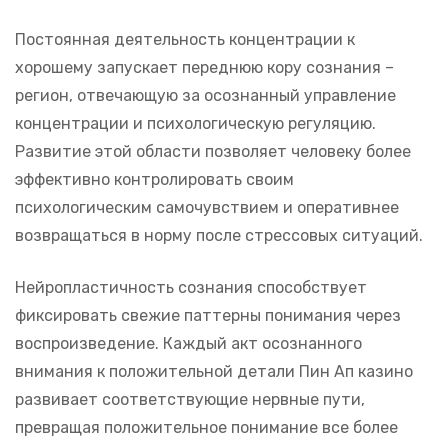
Постоянная деятельность концентрации к
хорошему запускает переднюю кору сознания –
регион, отвечающую за осознанный управление
концентрации и психологическую регуляцию.
Развитие этой области позволяет человеку более
эффективно контролировать своим
психологическим самочувствием и оперативнее
возвращаться в норму после стрессовых ситуаций.
Нейропластичность сознания способствует
фиксировать свежие паттерны понимания через
воспроизведение. Каждый акт осознанного
внимания к положительной детали Пин Ап казино
развивает соответствующие нервные пути,
превращая положительное понимание все более