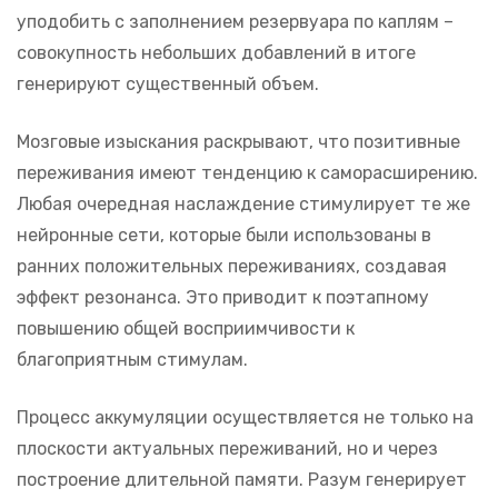
уподобить с заполнением резервуара по каплям –
совокупность небольших добавлений в итоге
генерируют существенный объем.
Мозговые изыскания раскрывают, что позитивные
переживания имеют тенденцию к саморасширению.
Любая очередная наслаждение стимулирует те же
нейронные сети, которые были использованы в
ранних положительных переживаниях, создавая
эффект резонанса. Это приводит к поэтапному
повышению общей восприимчивости к
благоприятным стимулам.
Процесс аккумуляции осуществляется не только на
плоскости актуальных переживаний, но и через
построение длительной памяти. Разум генерирует