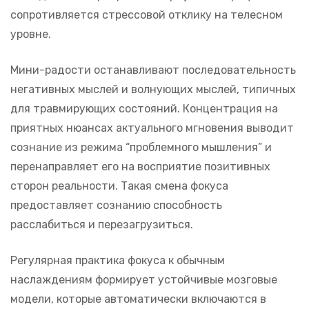
сопротивляется стрессовой отклику на телесном
уровне.
Мини-радости останавливают последовательность
негативных мыслей и волнующих мыслей, типичных
для травмирующих состояний. Концентрация на
приятных нюансах актуального мгновения выводит
сознание из режима “проблемного мышления” и
перенаправляет его на восприятие позитивных
сторон реальности. Такая смена фокуса
предоставляет сознанию способность
расслабиться и перезагрузиться.
Регулярная практика фокуса к обычным
наслаждениям формирует устойчивые мозговые
модели, которые автоматически включаются в