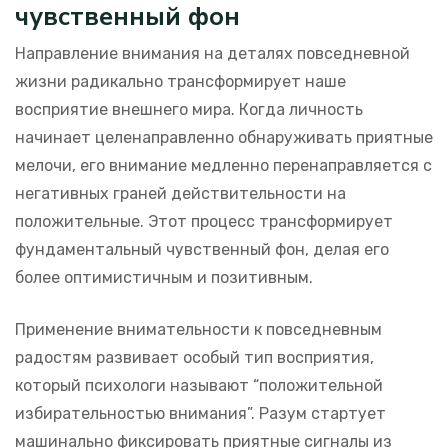
чувственный фон
Направление внимания на деталях повседневной
жизни радикально трансформирует наше
восприятие внешнего мира. Когда личность
начинает целенаправленно обнаруживать приятные
мелочи, его внимание медленно перенаправляется с
негативных граней действительности на
положительные. Этот процесс трансформирует
фундаментальный чувственный фон, делая его
более оптимистичным и позитивным.
Применение внимательности к повседневным
радостям развивает особый тип восприятия,
который психологи называют “положительной
избирательностью внимания”. Разум стартует
машинально фиксировать приятные сигналы из