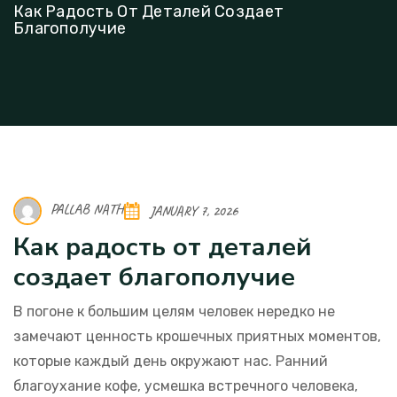
Как Радость От Деталей Создает
Благополучие
PALLAB NATH
JANUARY 7, 2026
Как радость от деталей
создает благополучие
В погоне к большим целям человек нередко не
замечают ценность крошечных приятных моментов,
которые каждый день окружают нас. Ранний
благоухание кофе, усмешка встречного человека,