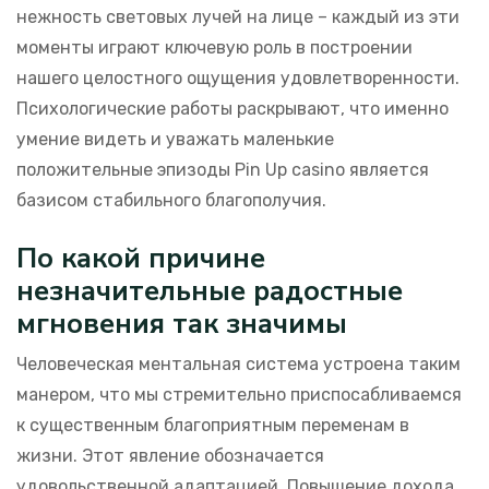
нежность световых лучей на лице – каждый из эти
моменты играют ключевую роль в построении
нашего целостного ощущения удовлетворенности.
Психологические работы раскрывают, что именно
умение видеть и уважать маленькие
положительные эпизоды Pin Up casino является
базисом стабильного благополучия.
По какой причине
незначительные радостные
мгновения так значимы
Человеческая ментальная система устроена таким
манером, что мы стремительно приспосабливаемся
к существенным благоприятным переменам в
жизни. Этот явление обозначается
удовольственной адаптацией. Повышение дохода,