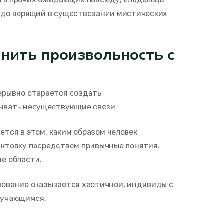
ердо верящий в существовании мистических
снить произвольность с
ерывно старается создать
мывать несуществующие связи.
тся в этом, каким образом человек
ктовку посредством привычные понятия:
е области.
вование оказывается хаотичной, индивиды с
лучающимся.