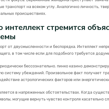
е транспорт на всяком углу. Аналогично личность, тв
анальных происшествиях.
о интеллект стремится объя
хемы
орт от двусмысленности и беспорядка. Интеллект непр
щего, в том числе если для подобного требуется доду
риодически бессознательно. пинко казино демонстрируе
 систему убеждений. Произвольное факт получает тра
оздействие астрологических факторов или энергетически
вляется в напряженных обстоятельствах. Когда сущест
волы, могущие вернуть чувство контроля касательно с