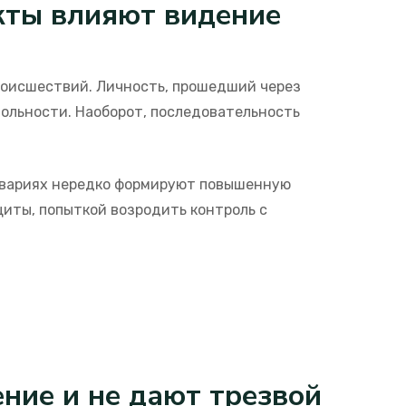
кты влияют видение
роисшествий. Личность, прошедший через
ольности. Наоборот, последовательность
авариях нередко формируют повышенную
иты, попыткой возродить контроль с
ние и не дают трезвой