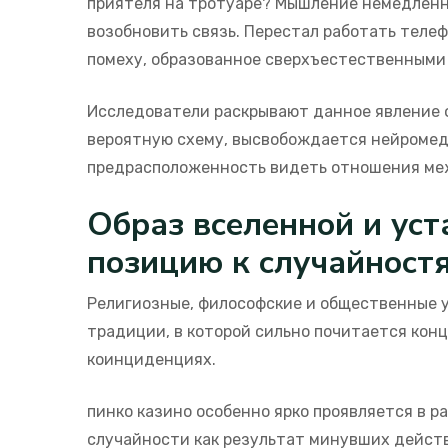
приятеля на тротуаре? Мышление немедленно 
возобновить связь. Перестал работать теле
помеху, образованное сверхъестественными
Исследователи раскрывают данное явление 
вероятную схему, высвобождается нейромед
предрасположенность видеть отношения ме
Образ вселенной и ус
позицию к случайност
Религиозные, философские и общественные 
традиции, в которой сильно почитается кон
коинциденциях.
пинко казино особенно ярко проявляется в 
случайности как результат минувших дейст