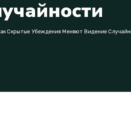
л
у
ч
а
й
н
о
с
т
и
ак Скрытые Убеждения Меняют Видение Случай