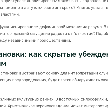
приступает анализировать: может быть, подобное не сл
фон именно в дату ключевого интервью? Многие увидят
 властями.
функционированием дофаминовой механизма разума. В 
иатор, дающий ощущение радости от “открытия”. Подо
жду независимыми происшествиями.
тановки: как скрытые убежд
ям
установки выстраивают основу для интерпретации слу
цепция предопределения, будет готов обнаруживать с
различных культурных рамках. В восточных философиях 
вий. Христианское вероисповедание может интерпрети