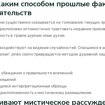
каким способом прошлые фа
ятельств
ики существенно сказывается на толкование текущих п
расположен оптимистично трактовать недавние произв
ость в травле дурным злым духом.
воздействуют на видение случайностей. Спасшиеся в 
лам”. pinko casino превращается методом душевной защ
 убеждения о правильности вселенной
схищений
ющиеся интерпретационные образцы
драсположенность к мистическому размышлению
ивают мистическое рассужде