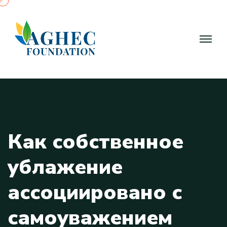
К
а
к
с
о
б
с
т
в
е
н
н
о
е
у
б
л
а
ж
е
н
и
е
а
с
с
о
ц
и
и
р
о
в
а
н
о
с
с
а
м
о
у
в
а
ж
е
н
и
е
м