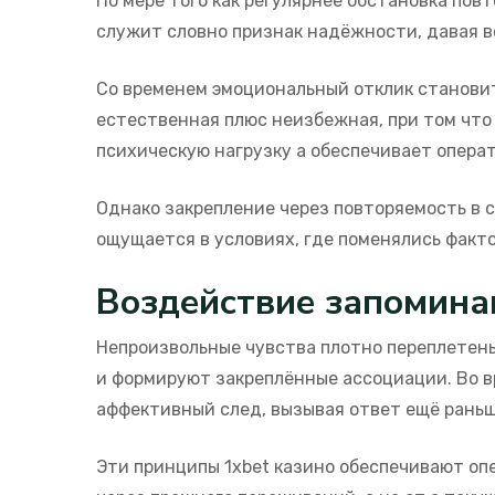
По мере того как регулярнее обстановка по
служит словно признак надёжности, давая 
Со временем эмоциональный отклик становит
естественная плюс неизбежная, при том что
психическую нагрузку а обеспечивает опера
Однако закрепление через повторяемость в 
ощущается в условиях, где поменялись факт
Воздействие запомина
Непроизвольные чувства плотно переплетен
и формируют закреплённые ассоциации. Во 
аффективный след, вызывая ответ ещё раньш
Эти принципы 1xbet казино обеспечивают оп