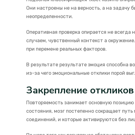
Они настроены не на верность, а на задачу
неопределенности.
Оперативная проверка опирается не всегда н
случаем, чувственный контекст а окружение
при перемене реальных факторов.
В результате результате эмоция способна в
из-за чего эмоциональные отклики порой в
Закрепление откликов
Повторяемость занимает основную позицию 
состояния, мозг постепенно сокращает путь
соединений, и которые активируются без ли