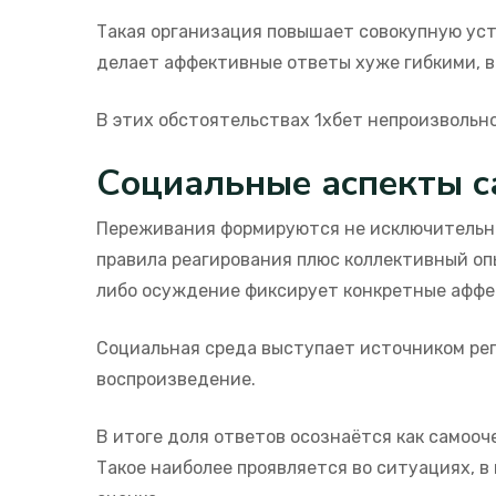
Такая организация повышает совокупную уст
делает аффективные ответы хуже гибкими, в
В этих обстоятельствах 1хбет непроизвольн
Социальные аспекты с
Переживания формируются не исключительно 
правила реагирования плюс коллективный оп
либо осуждение фиксирует конкретные аффе
Социальная среда выступает источником рег
воспроизведение.
В итоге доля ответов осознаётся как самооч
Такое наиболее проявляется во ситуациях, в