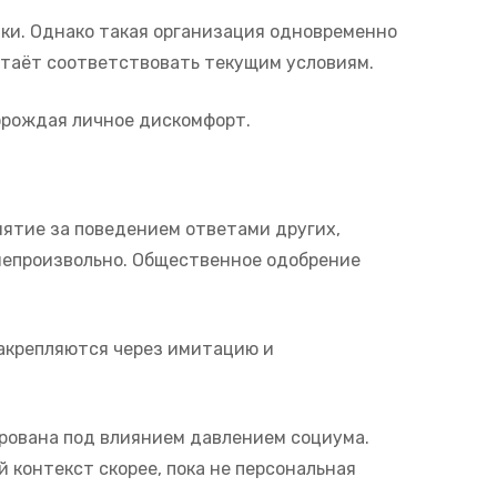
ки. Однако такая организация одновременно
стаёт соответствовать текущим условиям.
порождая личное дискомфорт.
иятие за поведением ответами других,
непроизвольно. Общественное одобрение
закрепляются через имитацию и
ирована под влиянием давлением социума.
 контекст скорее, пока не персональная