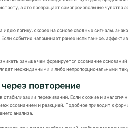
 быстроту, а это превращает самопроизвольные чувства
а идею логику, скорее на основе сводные сигналы: зна
. Если событие напоминает ранее испытанное, аффекти
озникать раньше чем формируется осознание оснований 
ыглядят неожиданными и либо непропорциональными тек
 через повторение
в стабилизации переживаний. Если схожие и аналоги
 меж осознанием и реакцией. Подобное приводит к фо
шнего анализа.