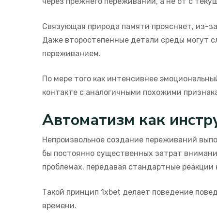
через прежнего переживаний, а не от с теку
Связующая природа памяти проясняет, из-за
Даже второстепенные детали среды могут с
переживанием.
По мере того как интенсивнее эмоциональны
контакте с аналогичными похожими признак
Автоматизм как инстр
Непроизвольное создание переживаний выпо
бы постоянно существенных затрат внимани
проблемах, передавая стандартные реакции 
Такой принцип 1xbet делает поведение пове
времени.