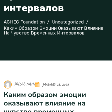
и
н
т
е
р
в
а
л
о
в
AGHEC Foundation
Uncategorized
Каким Образом Эмоции Оказывают Влияние
На Чувство Временных Интервалов
PALLAB NATH
JANUARY 23, 2026
Каким образом эмоции
оказывают влияние на
чувство временных