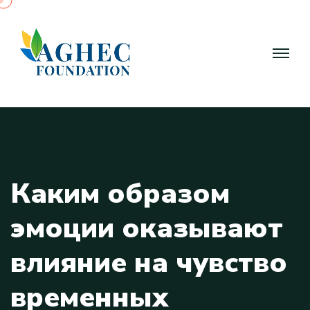
К
а
к
и
м
о
б
р
а
з
о
м
э
м
о
ц
и
и
о
к
а
з
ы
в
а
ю
т
в
л
и
я
н
и
е
н
а
ч
у
в
с
т
в
о
в
р
е
м
е
н
н
ы
х