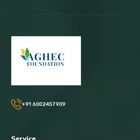
+91 6002457909
Service