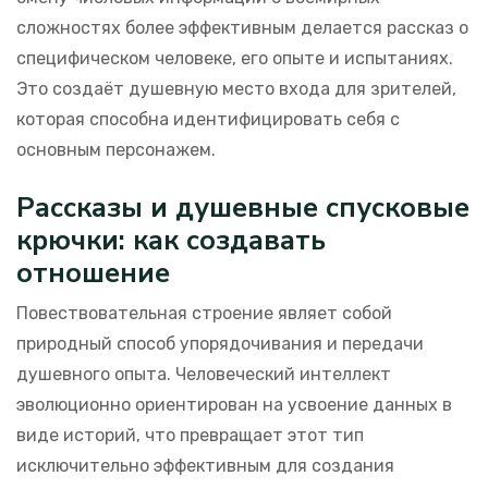
сложностях более эффективным делается рассказ о
специфическом человеке, его опыте и испытаниях.
Это создаёт душевную место входа для зрителей,
которая способна идентифицировать себя с
основным персонажем.
Рассказы и душевные спусковые
крючки: как создавать
отношение
Повествовательная строение являет собой
природный способ упорядочивания и передачи
душевного опыта. Человеческий интеллект
эволюционно ориентирован на усвоение данных в
виде историй, что превращает этот тип
исключительно эффективным для создания