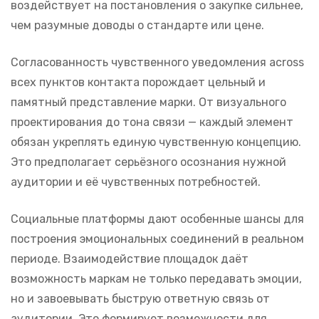
воздействует на постановления о закупке сильнее,
чем разумные доводы о стандарте или цене.
Согласованность чувственного уведомления across
всех пунктов контакта порождает цельный и
памятный представление марки. От визуального
проектирования до тона связи — каждый элемент
обязан укреплять единую чувственную концепцию.
Это предполагает серьёзного осознания нужной
аудитории и её чувственных потребностей.
Социальные платформы дают особенные шансы для
построения эмоциональных соединений в реальном
периоде. Взаимодействие площадок даёт
возможность маркам не только передавать эмоции,
но и завоевывать быструю ответную связь от
аудитории. Это формирует возможности для