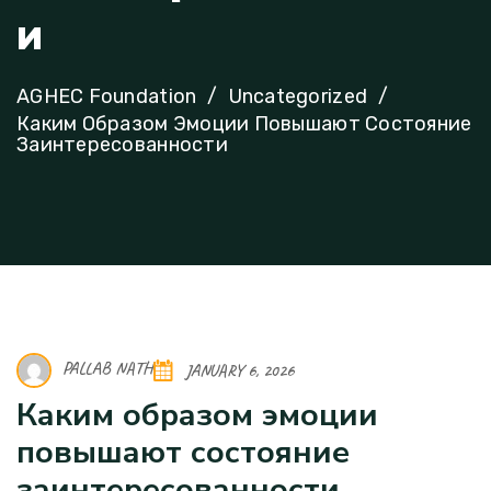
и
AGHEC Foundation
Uncategorized
Каким Образом Эмоции Повышают Состояние
Заинтересованности
PALLAB NATH
JANUARY 6, 2026
Каким образом эмоции
повышают состояние
заинтересованности