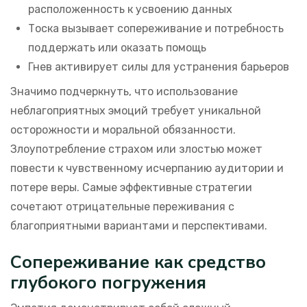
расположенность к усвоению данных
Тоска вызывает сопереживание и потребность
поддержать или оказать помощь
Гнев активирует силы для устранения барьеров
Значимо подчеркнуть, что использование
неблагоприятных эмоций требует уникальной
осторожности и моральной обязанности.
Злоупотребление страхом или злостью может
повести к чувственному исчерпанию аудитории и
потере веры. Самые эффективные стратегии
сочетают отрицательные переживания с
благоприятными вариантами и перспективами.
Сопереживание как средство
глубокого погружения