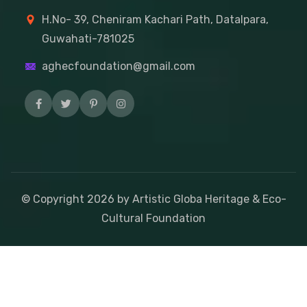
H.No- 39, Cheniram Kachari Path, Datalpara,
Guwahati-781025
aghecfoundation@gmail.com
© Copyright
2026
by Artistic Globa Heritage & Eco-
Cultural Foundation