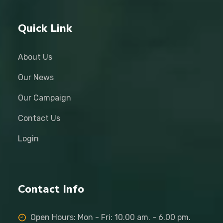
Quick Link
About Us
Our News
Our Campaign
Contact Us
Login
Contact Info
Open Hours: Mon - Fri: 10.00 am. - 6.00 pm.