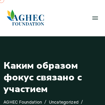
К
а
к
и
м
о
б
р
а
з
о
м
ф
о
к
у
с
с
в
я
з
а
н
о
с
у
ч
а
с
т
и
е
м
AGHEC Foundation
Uncategorized