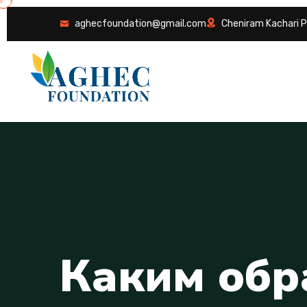
aghecfoundation@gmail.com
Cheniram Kachari P
К
а
к
и
м
о
б
р