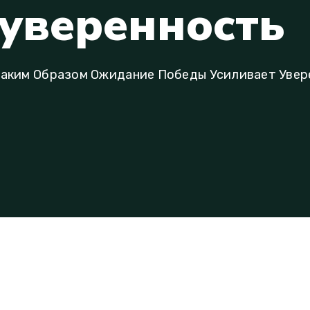
у
в
е
р
е
н
н
о
с
т
ь
аким Образом Ожидание Победы Усиливает Увер