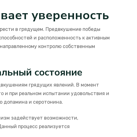
вает уверенность
брести в грядущем. Предвкушение победы
способностей и расположенность к активным
енаправленному контролю собственным
альный состояние
едвкушениям грядущих явлений. В момент
то и при реальном испытании удовольствия и
о допамина и серотонина.
низм задействует возможности,
Данный процесс реализуется