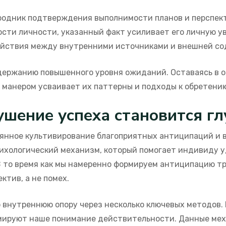
родник подтверждения выполнимости планов и перспект
сти личности, указанный факт усиливает его личную ув
ействия между внутренними источниками и внешней со
держанию повышенного уровня ожиданий. Оставаясь в 
манером усваивает их паттерны и подходы к обретению
ушение успеха становится г
янное культивирование благоприятных антиципаций и ве
ихологический механизм, который помогает индивиду у
В то время как мы намеренно формируем антиципацию т
тив, а не помех.
внутреннюю опору через несколько ключевых методов. 
мируют наше понимание действительности. Данные меха