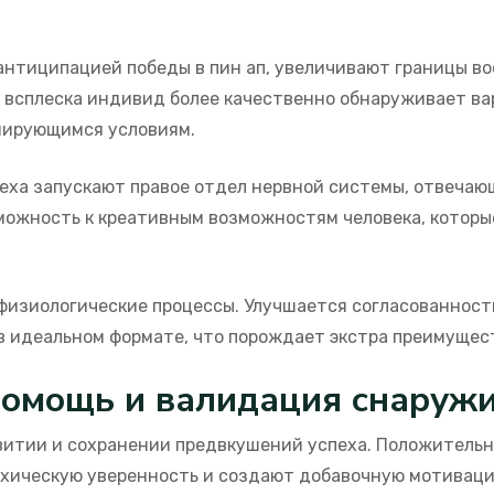
антиципацией победы в пин ап, увеличивают границы в
 всплеска индивид более качественно обнаруживает ва
мирующимся условиям.
еха запускают правое отдел нервной системы, отвечаю
можность к креативным возможностям человека, которы
изиологические процессы. Улучшается согласованность
в идеальном формате, что порождает экстра преимущес
помощь и валидация снаруж
витии и сохранении предвкушений успеха. Положительн
хическую уверенность и создают добавочную мотиваци