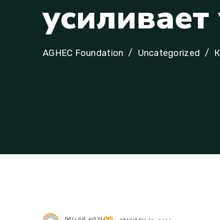
у
с
и
л
и
в
а
е
т
AGHEC Foundation
Uncategorized
К