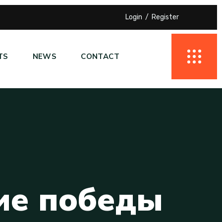
Login
Register
TS
NEWS
CONTACT
и
е
п
о
б
е
д
ы