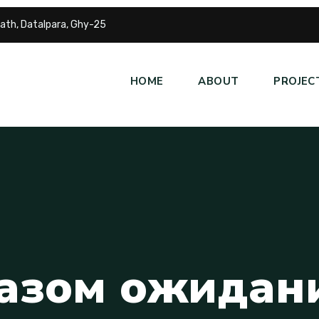
ath, Datalpara, Ghy-25
HOME
ABOUT
PROJEC
а
з
о
м
о
ж
и
д
а
н