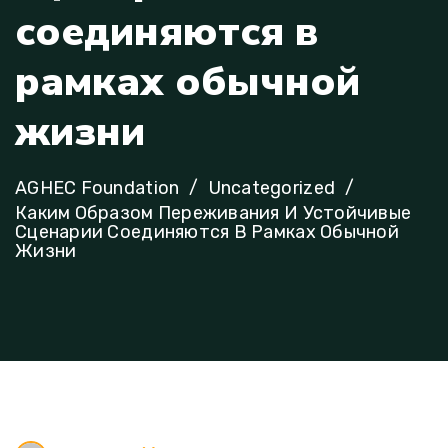
с
о
е
д
и
н
я
ю
т
с
я
в
р
а
м
к
а
х
о
б
ы
ч
н
о
й
ж
и
з
н
и
AGHEC Foundation
Uncategorized
Каким Образом Переживания И Устойчивые
Сценарии Соединяются В Рамках Обычной
Жизни