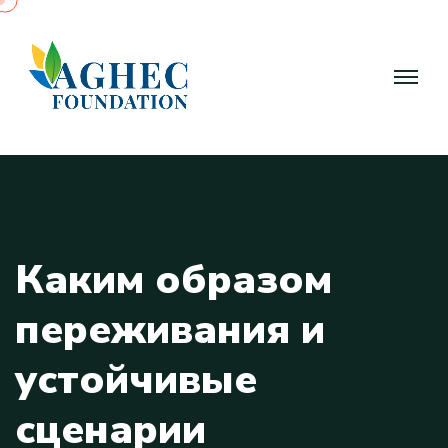
К
а
к
и
м
о
б
р
а
з
о
м
п
е
р
е
ж
и
в
а
н
и
я
и
у
с
т
о
й
ч
и
в
ы
е
с
ц
е
н
а
р
и
и