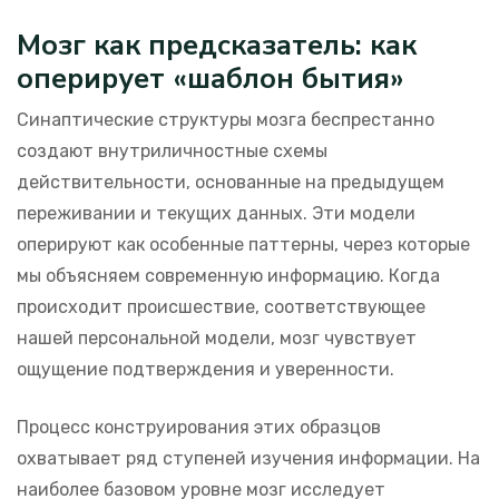
Мозг как предсказатель: как
оперирует «шаблон бытия»
Синаптические структуры мозга беспрестанно
создают внутриличностные схемы
действительности, основанные на предыдущем
переживании и текущих данных. Эти модели
оперируют как особенные паттерны, через которые
мы объясняем современную информацию. Когда
происходит происшествие, соответствующее
нашей персональной модели, мозг чувствует
ощущение подтверждения и уверенности.
Процесс конструирования этих образцов
охватывает ряд ступеней изучения информации. На
наиболее базовом уровне мозг исследует