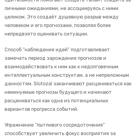
личными ожиданиями, не ассоциируясь с ними
целиком. Это создаёт душевную разрыв между
человеком и его прогнозами, позволяя более
непредвзято оценивать ситуации.
Способ “наблюдения идей” подготавливает
замечать период зарождения прогнозов и
взаимодействовать к ним как к недолговечным
интеллектуальным конструктам, а не непреложным
данностям. Slotozal заканчивают расцениваться как
неминуемые прогнозы будущего и начинают
расцениваться как одна из потенциальных
вариантов прогресса событий.
Упражнение “пытливого сосредоточения”
способствует увеличить фокус восприятия за