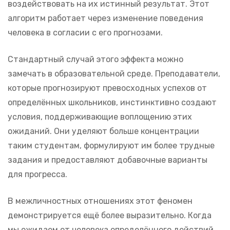
воздействовать на их истинный результат. Этот
алгоритм работает через изменение поведения
человека в согласии с его прогнозами.
Стандартный случай этого эффекта можно
замечать в образовательной среде. Преподаватели,
которые прогнозируют превосходных успехов от
определённых школьников, инстинктивно создают
условия, поддерживающие воплощению этих
ожиданий. Они уделяют больше концентрации
таким студентам, формулируют им более трудные
задания и предоставляют добавочные варианты
для прогресса.
В межличностных отношениях этот феномен
демонстрируется ещё более выразительно. Когда
мы ожидаем от человека определённого действий,