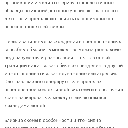
организации и медиа генерируют коллективные
образцы ожиданий, которые усваиваются с юного
детства и продолжают влиять на понимание во
совершеннолетней жизни.
Цивилизационные расхождения в предположениях
способны объяснить множество межнациональные
недоразумения и разногласия. То, что в одной
традиции видится как обычное поведение, в другой
может оцениваться как неуважение или агрессия.
Слотозал казино генерируются в пределах
определённой коллективной системы и в состоянии
кране варьироваться между отличающимися
командами людей.
Близкие схемы в особенности интенсивно