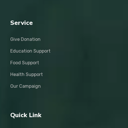
Service
Give Donation
Education Support
Food Support
Health Support
Our Campaign
Quick Link