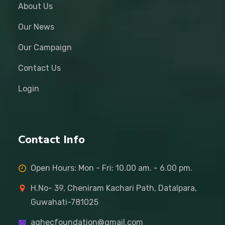
About Us
Our News
Our Campaign
Contact Us
Login
Contact Info
Open Hours: Mon - Fri: 10.00 am. - 6.00 pm.
H.No- 39, Cheniram Kachari Path, Datalpara,
Guwahati-781025
aghecfoundation@gmail.com