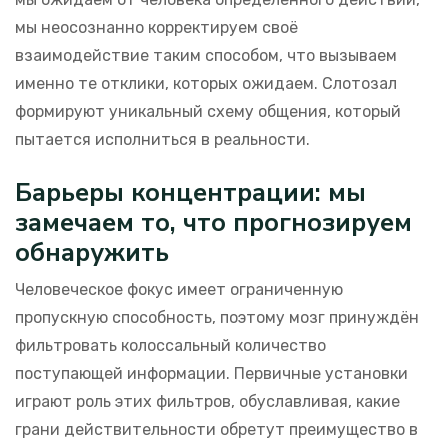
мы неосознанно корректируем своё
взаимодействие таким способом, что вызываем
именно те отклики, которых ожидаем. Слотозал
формируют уникальный схему общения, который
пытается исполниться в реальности.
Барьеры концентрации: мы
замечаем то, что прогнозируем
обнаружить
Человеческое фокус имеет ограниченную
пропускную способность, поэтому мозг принуждён
фильтровать колоссальный количество
поступающей информации. Первичные установки
играют роль этих фильтров, обуславливая, какие
грани действительности обретут преимущество в