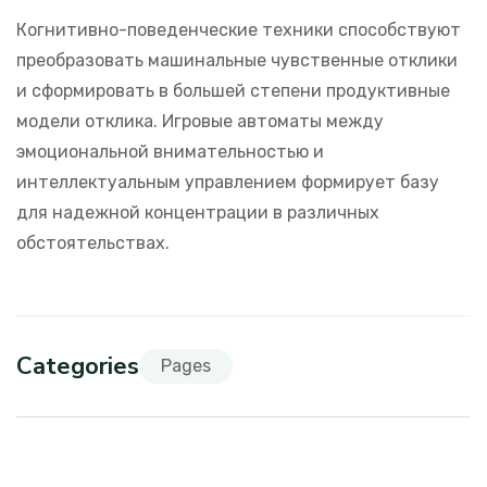
Когнитивно-поведенческие техники способствуют
преобразовать машинальные чувственные отклики
и сформировать в большей степени продуктивные
модели отклика. Игровые автоматы между
эмоциональной внимательностью и
интеллектуальным управлением формирует базу
для надежной концентрации в различных
обстоятельствах.
Categories
Pages