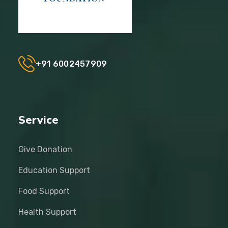
+91 6002457909
Service
Give Donation
Education Support
Food Support
Health Support