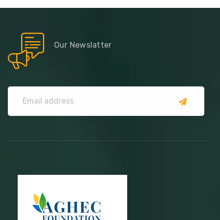
Our Newslatter