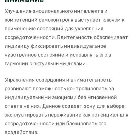
Улучшение эмоционального интеллекта и
компетенций самоконтроля выступает ключом к
применению состояний для укрепления
сосредоточенности. Бдительность обеспечивает
индивиду фиксировать индивидуальное
чувственное состояние и исправлять его в
гармонии с актуальными делами.
Упражнения созерцания и внимательность
развивают возможность контролировать за
индивидуальными эмоциями без мгновенной
ответа на них. Данное создает зону для выбора:
эксплуатировать переживание как потенциал для
сосредоточенности или блокировать его
воздействие.