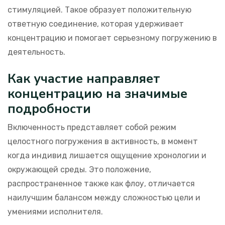
стимуляцией. Такое образует положительную
ответную соединение, которая удерживает
концентрацию и помогает серьезному погружению в
деятельность.
Как участие направляет
концентрацию на значимые
подробности
Включенность представляет собой режим
целостного погружения в активность, в момент
когда индивид лишается ощущение хронологии и
окружающей среды. Это положение,
распространенное также как флоу, отличается
наилучшим балансом между сложностью цели и
умениями исполнителя.