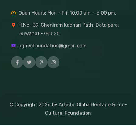
Open Hours: Mon - Fri: 10.00 am. - 6.00 pm.
H.No- 39, Cheniram Kachari Path, Datalpara,
Guwahati-781025
aghecfoundation@gmail.com
© Copyright
2026
by Artistic Globa Heritage & Eco-
Cultural Foundation