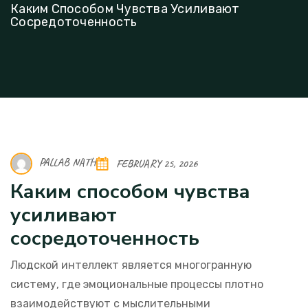
Каким Способом Чувства Усиливают
Сосредоточенность
PALLAB NATH
FEBRUARY 25, 2026
Каким способом чувства
усиливают
сосредоточенность
Людской интеллект является многогранную
систему, где эмоциональные процессы плотно
взаимодействуют с мыслительными