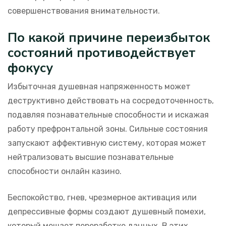
совершенствования внимательности.
По какой причине переизбыток
состояний противодействует
фокусу
Избыточная душевная напряженность может
деструктивно действовать на сосредоточенность,
подавляя познавательные способности и искажая
работу префронтальной зоны. Сильные состояния
запускают аффективную систему, которая может
нейтрализовать высшие познавательные
способности онлайн казино.
Беспокойство, гнев, чрезмерное активация или
депрессивные формы создают душевный помехи,
который мешает переработке данных. В этих