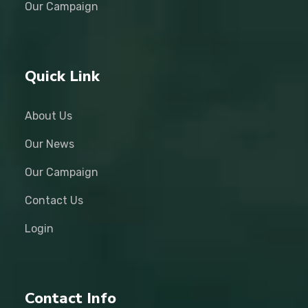
Our Campaign
Quick Link
About Us
Our News
Our Campaign
Contact Us
Login
Contact Info