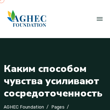
К
а
к
и
м
с
п
о
с
о
б
о
м
ч
у
в
с
т
в
а
у
с
и
л
и
в
а
ю
т
с
о
с
р
е
д
о
т
о
ч
е
н
н
о
с
т
ь
AGHEC Foundation
Pages