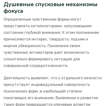
Душевные спусковые механизмы
фокуса
Определенные чувственные формы могут
представлять катализаторами, запускающими
состояние глубокой внимания. К этим положениям
причисляются интерес, твердость, подъем и
мирная убежденность. Понимание своих
чувственных активаторов дает возможность
сознательно формировать ситуации для
совершенной сосредоточенности.
Деятельность выявляет, что у отдельного личности
присутствует индивидуальный совокупность
психических форм, в наибольшей степени
помогающих его вниманию. Выявление и развитие
таких форм превращается ключевым аспектом