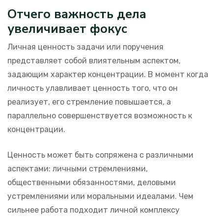
Отчего важность дела
увеличивает фокус
Личная ценность задачи или поручения
представляет собой влиятельным аспектом,
задающим характер концентрации. В момент когда
личность улавливает ценность того, что он
реализует, его стремление повышается, а
параллельно совершенствуется возможность к
концентрации.
Ценность может быть сопряжена с различными
аспектами: личными стремлениями,
общественными обязанностями, деловыми
устремлениями или моральными идеалами. Чем
сильнее работа подходит личной комплексу