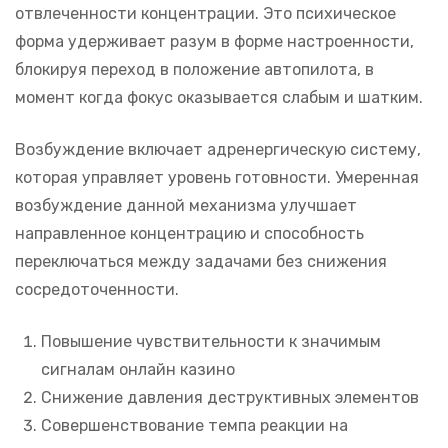
отвлеченности концентрации. Это психическое
форма удерживает разум в форме настроенности,
блокируя переход в положение автопилота, в
момент когда фокус оказывается слабым и шатким.
Возбуждение включает адренергическую систему,
которая управляет уровень готовности. Умеренная
возбуждение данной механизма улучшает
направленное концентрацию и способность
переключаться между задачами без снижения
сосредоточенности.
Повышение чувствительности к значимым
сигналам онлайн казино
Снижение давления деструктивных элементов
Совершенствование темпа реакции на