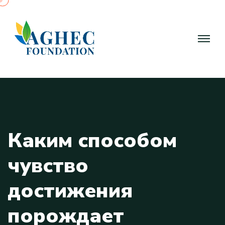
К
а
к
и
м
с
п
о
с
о
б
о
м
ч
у
в
с
т
в
о
д
о
с
т
и
ж
е
н
и
я
п
о
р
о
ж
д
а
е
т