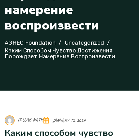
н
а
м
е
р
е
н
и
е
в
о
с
п
р
о
и
з
в
е
с
т
и
AGHEC Foundation
Uncategorized
Каким Способом Чувство Достижения
Порождает Намерение Воспроизвести
PALLAB NATH
JANUARY 12, 2026
Каким способом чувство