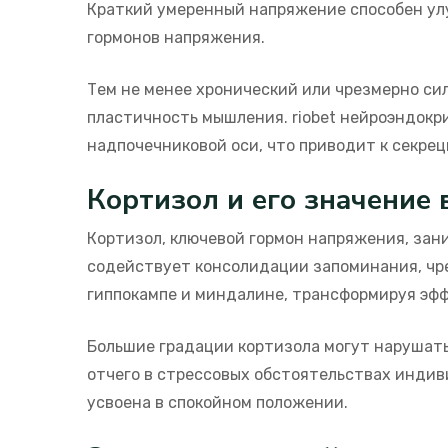
Краткий умеренный напряжение способен ул
гормонов напряжения.
Тем не менее хронический или чрезмерно си
пластичность мышления. riobet нейроэндок
надпочечниковой оси, что приводит к секрец
Кортизол и его значение
Кортизол, ключевой гормон напряжения, зан
содействует консолидации запоминания, чр
гиппокампе и миндалине, трансформируя эф
Большие градации кортизола могут нарушать
отчего в стрессовых обстоятельствах индив
усвоена в спокойном положении.