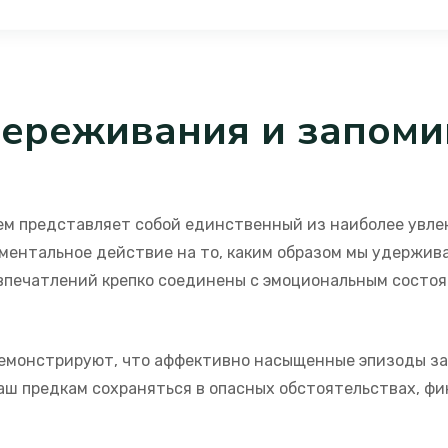
переживания и запом
м представляет собой единственный из наиболее увлек
ентальное действие на то, каким образом мы удержив
впечатлений крепко соединены с эмоциональным состоя
емонстрируют, что аффективно насыщенные эпизоды за
ш предкам сохраняться в опасных обстоятельствах, фи