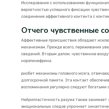
Исследования с использованием функционал
вероятностью успешного фиксации чувстве
соединение аффективного контента с конте
Отчего чувственные с
Аффективные происшествия обладают исключ
механизмам. Прежде всего, переживания уве
сведений. Вторым делом, чувственное воод
норэпинефрина.
риобет механизмы головного мозга, отвечаю
долгосрочной памяти. Эта контакт обеспечи
воспоминания регулярно следуют богатыми с
Нейропластичность разума также занимает 
эмоциональных следов упрочняет синаптичес