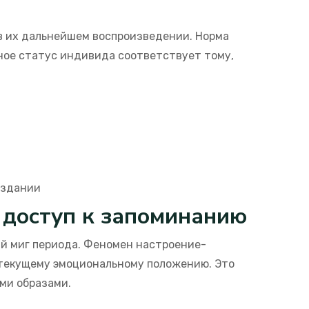
 в их дальнейшем воспроизведении. Норма
ное статус индивида соответствует тому,
оздании
 доступ к запоминанию
ый миг периода. Феномен настроение-
 текущему эмоциональному положению. Это
ми образами.