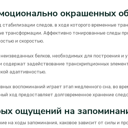
моционально окрашенных о
 стабилизации следов, в ходе которого временные тра
е трансформации. Аффективно тонированные следы про
остью и скоростью.
неизведанных белков, необходимых для построения и у
и содержат задействование транскрипционных элементо
ской адаптивностью.
ных воспоминаний играет этап медленного сна, во вре
бный ход предоставляет долговременное хранение след
трых ощущений на запоминан
е на ходы запоминания, каковое зависит от силы и п