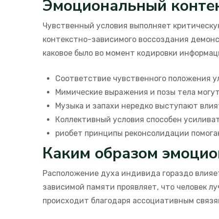
Эмоциональный контек
Чувственный условия выполняет критическую
контекстно-зависимого воссоздания демонст
каковое было во момент кодировки информац
Соответствие чувственного положения у
Мимические выражения и позы тела могу
Музыка и запахи нередко выступают вли
Коллективный условия способен усилива
риобет принципы реконсолидации помога
Каким образом эмоцио
Расположение духа индивида гораздо влияет
зависимой памяти проявляет, что человек 
происходит благодаря ассоциативным связя