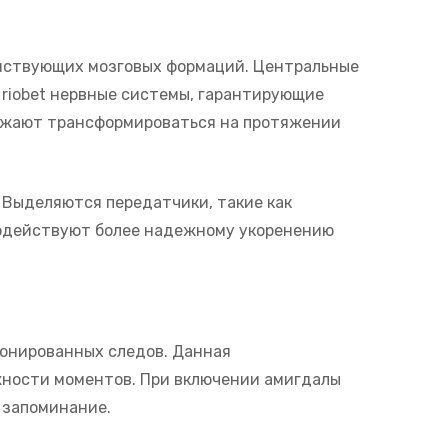
йствующих мозговых формаций. Центральные
 riobet нервные системы, гарантирующие
лжают трансформироваться на протяжении
 Выделяются передатчики, такие как
содействуют более надежному укоренению
тонированных следов. Данная
жности моментов. При включении амигдалы
 запоминание.