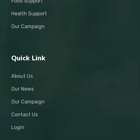
Food Support
Health Support
Our Campaign
Quick Link
About Us
Our News
Our Campaign
Contact Us
Login