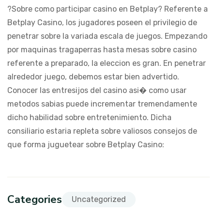
?Sobre como participar casino en Betplay? Referente a
Betplay Casino, los jugadores poseen el privilegio de
penetrar sobre la variada escala de juegos. Empezando
por maquinas tragaperras hasta mesas sobre casino
referente a preparado, la eleccion es gran. En penetrar
alrededor juego, debemos estar bien advertido.
Conocer las entresijos del casino asi� como usar
metodos sabias puede incrementar tremendamente
dicho habilidad sobre entretenimiento. Dicha
consiliario estaria repleta sobre valiosos consejos de
que forma juguetear sobre Betplay Casino:
Categories
Uncategorized