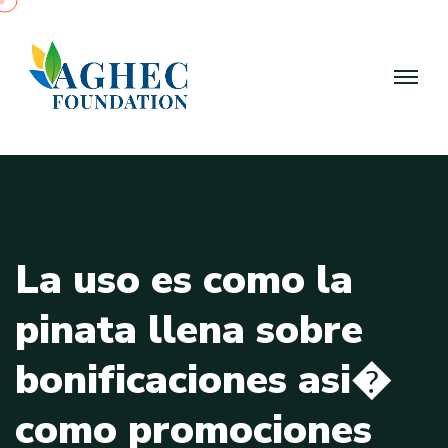
L
a
u
s
o
e
s
c
o
m
o
l
a
p
i
n
a
t
a
l
l
e
n
a
s
o
b
r
e
b
o
n
i
f
i
c
a
c
i
o
n
e
s
a
s
i
�
c
o
m
o
p
r
o
m
o
c
i
o
n
e
s