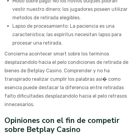
Modo sobre pago: No los novios buques podran
vestir nuestro dinero; los jugadores poseen utilizar
metodos de retirada elegibles.
Lapso de procesamiento: La paciencia es una
caracteristica; las espiritus necesitan lapso para
procesar una retirada.
Concierna acontecer smart sobre los terminos
desplazandolo hacia el pelo condiciones de retirada de
bienes de Betplay Casino. Comprender y no ha
transpirado realizar cumplir los palabras asi� como
esencia puede destacar la diferencia entre retiradas
falto dificultades desplazandolo hacia el pelo retrasos
innecesarios.
Opiniones con el fin de competir
sobre Betplay Casino