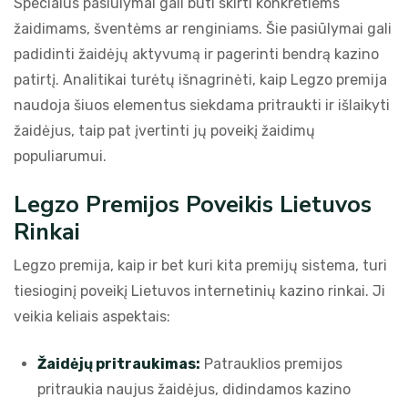
Specialūs pasiūlymai gali būti skirti konkretiems
žaidimams, šventėms ar renginiams. Šie pasiūlymai gali
padidinti žaidėjų aktyvumą ir pagerinti bendrą kazino
patirtį. Analitikai turėtų išnagrinėti, kaip Legzo premija
naudoja šiuos elementus siekdama pritraukti ir išlaikyti
žaidėjus, taip pat įvertinti jų poveikį žaidimų
populiarumui.
Legzo Premijos Poveikis Lietuvos
Rinkai
Legzo premija, kaip ir bet kuri kita premijų sistema, turi
tiesioginį poveikį Lietuvos internetinių kazino rinkai. Ji
veikia keliais aspektais:
Žaidėjų pritraukimas:
Patrauklios premijos
pritraukia naujus žaidėjus, didindamos kazino