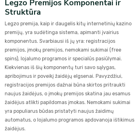
Legzo Premijos Komponentai ir
Struktūra
Legzo premija, kaip ir daugelis kitų internetinių kazino
premijų, yra sudėtinga sistema, apimanti įvairius
komponentus. Svarbiausi iš jų yra: registracijos
premijos, įmokų premijos, nemokami sukimai (free
spins), lojalumo programos ir specialūs pasiūlymai.
Kiekvienas iš šių komponentų turi savo sąlygas,
apribojimus ir poveikį žaidėjų elgsenai. Pavyzdžiui,
registracijos premijos dažnai būna skirtos pritraukti
naujus žaidėjus, o įmokų premijos skatina jau esamus
žaidėjus atlikti papildomas įmokas. Nemokami sukimai
yra populiarus būdas pristatyti naujus žaidimų
automatus, o lojalumo programos apdovanoja ištikimus
žaidėjus.