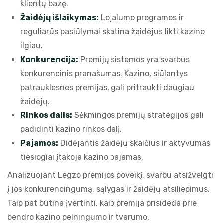
klientų bazę.
Žaidėjų išlaikymas:
Lojalumo programos ir
reguliarūs pasiūlymai skatina žaidėjus likti kazino
ilgiau.
Konkurencija:
Premijų sistemos yra svarbus
konkurencinis pranašumas. Kazino, siūlantys
patrauklesnes premijas, gali pritraukti daugiau
žaidėjų.
Rinkos dalis:
Sėkmingos premijų strategijos gali
padidinti kazino rinkos dalį.
Pajamos:
Didėjantis žaidėjų skaičius ir aktyvumas
tiesiogiai įtakoja kazino pajamas.
Analizuojant Legzo premijos poveikį, svarbu atsižvelgti
į jos konkurencingumą, sąlygas ir žaidėjų atsiliepimus.
Taip pat būtina įvertinti, kaip premija prisideda prie
bendro kazino pelningumo ir tvarumo.