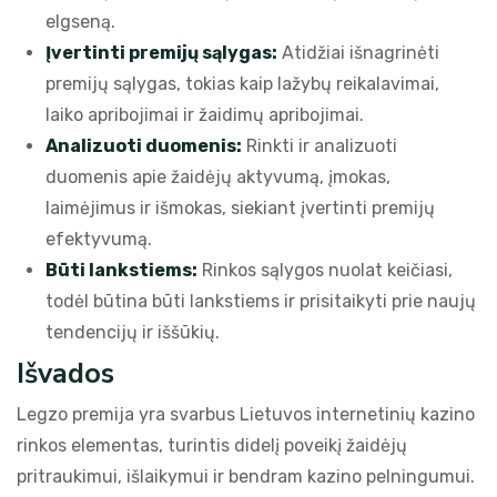
elgseną.
Įvertinti premijų sąlygas:
Atidžiai išnagrinėti
premijų sąlygas, tokias kaip lažybų reikalavimai,
laiko apribojimai ir žaidimų apribojimai.
Analizuoti duomenis:
Rinkti ir analizuoti
duomenis apie žaidėjų aktyvumą, įmokas,
laimėjimus ir išmokas, siekiant įvertinti premijų
efektyvumą.
Būti lankstiems:
Rinkos sąlygos nuolat keičiasi,
todėl būtina būti lankstiems ir prisitaikyti prie naujų
tendencijų ir iššūkių.
Išvados
Legzo premija yra svarbus Lietuvos internetinių kazino
rinkos elementas, turintis didelį poveikį žaidėjų
pritraukimui, išlaikymui ir bendram kazino pelningumui.