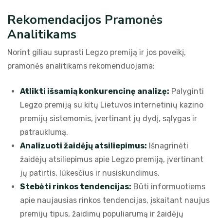
Rekomendacijos Pramonės
Analitikams
Norint giliau suprasti Legzo premiją ir jos poveikį,
pramonės analitikams rekomenduojama:
Atlikti išsamią konkurencinę analizę:
Palyginti
Legzo premiją su kitų Lietuvos internetinių kazino
premijų sistemomis, įvertinant jų dydį, sąlygas ir
patrauklumą.
Analizuoti žaidėjų atsiliepimus:
Išnagrinėti
žaidėjų atsiliepimus apie Legzo premiją, įvertinant
jų patirtis, lūkesčius ir nusiskundimus.
Stebėti rinkos tendencijas:
Būti informuotiems
apie naujausias rinkos tendencijas, įskaitant naujus
premijų tipus, žaidimų populiarumą ir žaidėjų