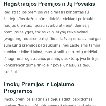
Registracijos Premijos ir Jų Poveikis
Registracijos premijos yra pirmasis kontaktas su
žaidėju. Jos dažnai būna didelės, siekiant pritraukti
naujus klientus. Tačiau svarbu atkreipti dėmesį į
premijos sąlygas, tokias kaip lažybų reikalavimai
(wagering requirements). Dideli lažybų reikalavimai gali
sumažinti premijos patrauklumą, nes žaidėjams tampa
sunkiau atsiimti laimėjimus. Analitikai turėtų atidžiai
išnagrinėti registracijos premijų struktūrą, įvertinti jų
konkurencingumą rinkoje ir poveikį naujų žaidėjų
skaičiui.
Įmokų Premijos ir Lojalumo
Programos
Įmokų premijos skatina žaidėjus atlikti papildomas
įmokas. Jos gali būti skiriamos už pirmąją, antrąją ar