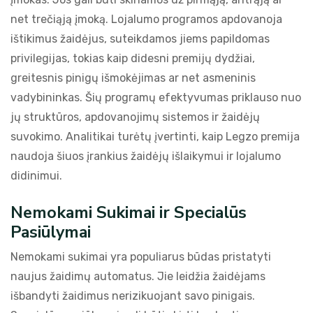
net trečiąją įmoką. Lojalumo programos apdovanoja
ištikimus žaidėjus, suteikdamos jiems papildomas
privilegijas, tokias kaip didesni premijų dydžiai,
greitesnis pinigų išmokėjimas ar net asmeninis
vadybininkas. Šių programų efektyvumas priklauso nuo
jų struktūros, apdovanojimų sistemos ir žaidėjų
suvokimo. Analitikai turėtų įvertinti, kaip Legzo premija
naudoja šiuos įrankius žaidėjų išlaikymui ir lojalumo
didinimui.
Nemokami Sukimai ir Specialūs
Pasiūlymai
Nemokami sukimai yra populiarus būdas pristatyti
naujus žaidimų automatus. Jie leidžia žaidėjams
išbandyti žaidimus nerizikuojant savo pinigais.