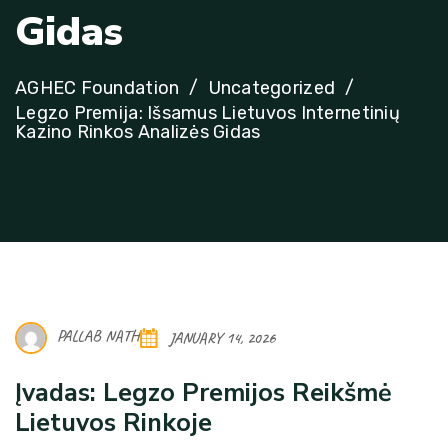
G
i
d
a
s
AGHEC Foundation
Uncategorized
Legzo Premija: Išsamus Lietuvos Internetinių
Kazino Rinkos Analizės Gidas
PALLAB NATH
JANUARY 14, 2026
Įvadas: Legzo Premijos Reikšmė
Lietuvos Rinkoje