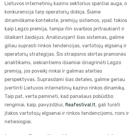
Lietuvos internetinių kazino sektorius sparčiai auga, o
konkurencija tarp operatorių didėja. Šiame
dinamiškame kontekste, premijų sistemos, ypač tokios
kaip Legzo premija, tampa itin svarbios pritraukiant ir
išlaikant žaidėjus. Analizuojant šias sistemas, galime
giliau suprasti rinkos tendencijas, vartotojų elgseną ir
operatorių strategijas. Šis straipsnis skirtas pramonės
analitikams, siekiantiems išsamiai išnagrinėti Legzo
premiją, jos poveikį rinkai ir galimas ateities
perspektyvas. Suprasdami šias detales, galime geriau
įvertinti Lietuvos internetinių kazino rinkos dinamiką.
Taip pat, verta paminėti, kad panašaus pobūdžio
renginiai, kaip, pavyzdžiui,
fleafestival.lt
, gali turėti
įtakos vartotojų elgsenai ir rinkos tendencijoms, nors ir
netiesiogiai.