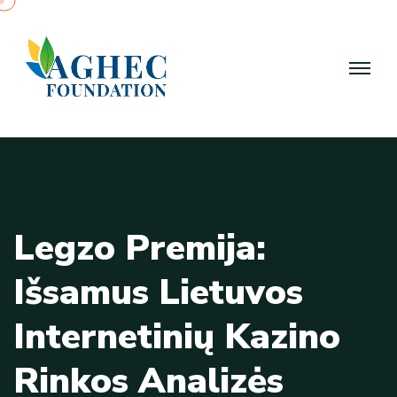
L
e
g
z
o
P
r
e
m
i
j
a
:
I
š
s
a
m
u
s
L
i
e
t
u
v
o
s
I
n
t
e
r
n
e
t
i
n
i
ų
K
a
z
i
n
o
R
i
n
k
o
s
A
n
a
l
i
z
ė
s