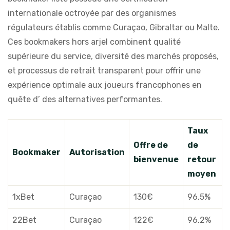
internationale octroyée par des organismes
régulateurs établis comme Curaçao, Gibraltar ou Malte.
Ces bookmakers hors arjel combinent qualité
supérieure du service, diversité des marchés proposés,
et processus de retrait transparent pour offrir une
expérience optimale aux joueurs francophones en
quête d’ des alternatives performantes.
Taux
Offre de
de
Bookmaker
Autorisation
bienvenue
retour
moyen
1xBet
Curaçao
130€
96.5%
22Bet
Curaçao
122€
96.2%