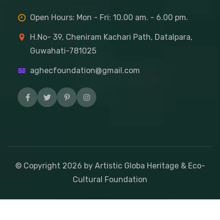
Open Hours: Mon - Fri: 10.00 am. - 6.00 pm.
H.No- 39, Cheniram Kachari Path, Datalpara,
Guwahati-781025
aghecfoundation@gmail.com
© Copyright
2026
by Artistic Globa Heritage & Eco-
Cultural Foundation