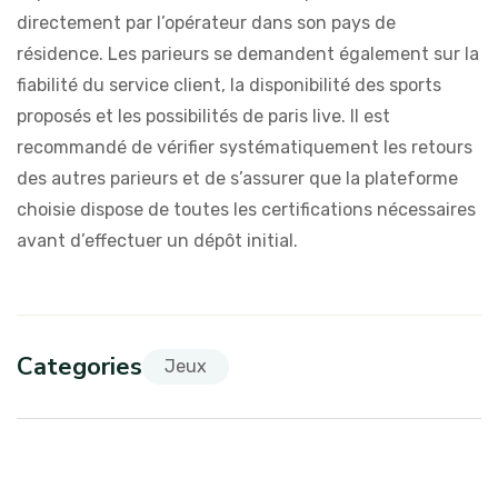
directement par l’opérateur dans son pays de
résidence. Les parieurs se demandent également sur la
fiabilité du service client, la disponibilité des sports
proposés et les possibilités de paris live. Il est
recommandé de vérifier systématiquement les retours
des autres parieurs et de s’assurer que la plateforme
choisie dispose de toutes les certifications nécessaires
avant d’effectuer un dépôt initial.
Categories
Jeux