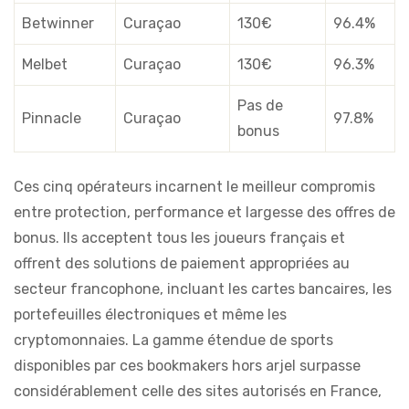
Betwinner
Curaçao
130€
96.4%
Melbet
Curaçao
130€
96.3%
Pas de
Pinnacle
Curaçao
97.8%
bonus
Ces cinq opérateurs incarnent le meilleur compromis
entre protection, performance et largesse des offres de
bonus. Ils acceptent tous les joueurs français et
offrent des solutions de paiement appropriées au
secteur francophone, incluant les cartes bancaires, les
portefeuilles électroniques et même les
cryptomonnaies. La gamme étendue de sports
disponibles par ces bookmakers hors arjel surpasse
considérablement celle des sites autorisés en France,