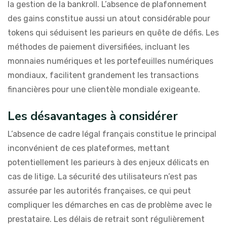
la gestion de la bankroll. L’absence de plafonnement
des gains constitue aussi un atout considérable pour
tokens qui séduisent les parieurs en quête de défis. Les
méthodes de paiement diversifiées, incluant les
monnaies numériques et les portefeuilles numériques
mondiaux, facilitent grandement les transactions
financières pour une clientèle mondiale exigeante.
Les désavantages à considérer
L’absence de cadre légal français constitue le principal
inconvénient de ces plateformes, mettant
potentiellement les parieurs à des enjeux délicats en
cas de litige. La sécurité des utilisateurs n’est pas
assurée par les autorités françaises, ce qui peut
compliquer les démarches en cas de problème avec le
prestataire. Les délais de retrait sont régulièrement