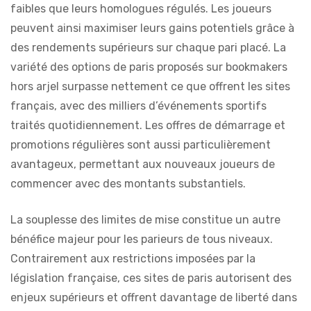
faibles que leurs homologues régulés. Les joueurs
peuvent ainsi maximiser leurs gains potentiels grâce à
des rendements supérieurs sur chaque pari placé. La
variété des options de paris proposés sur bookmakers
hors arjel surpasse nettement ce que offrent les sites
français, avec des milliers d’événements sportifs
traités quotidiennement. Les offres de démarrage et
promotions régulières sont aussi particulièrement
avantageux, permettant aux nouveaux joueurs de
commencer avec des montants substantiels.
La souplesse des limites de mise constitue un autre
bénéfice majeur pour les parieurs de tous niveaux.
Contrairement aux restrictions imposées par la
législation française, ces sites de paris autorisent des
enjeux supérieurs et offrent davantage de liberté dans