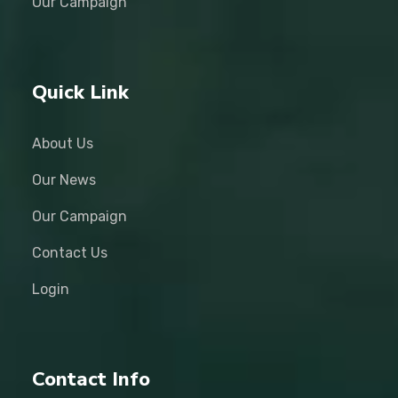
Our Campaign
Quick Link
About Us
Our News
Our Campaign
Contact Us
Login
Contact Info