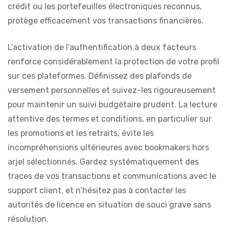
crédit ou les portefeuilles électroniques reconnus,
protège efficacement vos transactions financières.
L’activation de l’authentification à deux facteurs
renforce considérablement la protection de votre profil
sur ces plateformes. Définissez des plafonds de
versement personnelles et suivez-les rigoureusement
pour maintenir un suivi budgétaire prudent. La lecture
attentive des termes et conditions, en particulier sur
les promotions et les retraits, évite les
incompréhensions ultérieures avec bookmakers hors
arjel sélectionnés. Gardez systématiquement des
traces de vos transactions et communications avec le
support client, et n’hésitez pas à contacter les
autorités de licence en situation de souci grave sans
résolution.