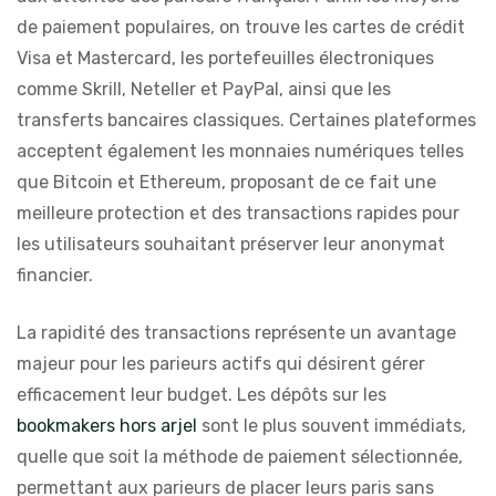
de paiement populaires, on trouve les cartes de crédit
Visa et Mastercard, les portefeuilles électroniques
comme Skrill, Neteller et PayPal, ainsi que les
transferts bancaires classiques. Certaines plateformes
acceptent également les monnaies numériques telles
que Bitcoin et Ethereum, proposant de ce fait une
meilleure protection et des transactions rapides pour
les utilisateurs souhaitant préserver leur anonymat
financier.
La rapidité des transactions représente un avantage
majeur pour les parieurs actifs qui désirent gérer
efficacement leur budget. Les dépôts sur les
bookmakers hors arjel
sont le plus souvent immédiats,
quelle que soit la méthode de paiement sélectionnée,
permettant aux parieurs de placer leurs paris sans