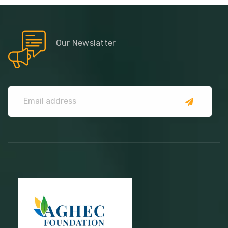
Our Newslatter