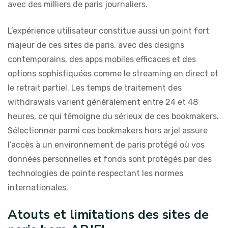
avec des milliers de paris journaliers.
L’expérience utilisateur constitue aussi un point fort
majeur de ces sites de paris, avec des designs
contemporains, des apps mobiles efficaces et des
options sophistiquées comme le streaming en direct et
le retrait partiel. Les temps de traitement des
withdrawals varient généralement entre 24 et 48
heures, ce qui témoigne du sérieux de ces bookmakers.
Sélectionner parmi ces bookmakers hors arjel assure
l’accès à un environnement de paris protégé où vos
données personnelles et fonds sont protégés par des
technologies de pointe respectant les normes
internationales.
Atouts et limitations des sites de