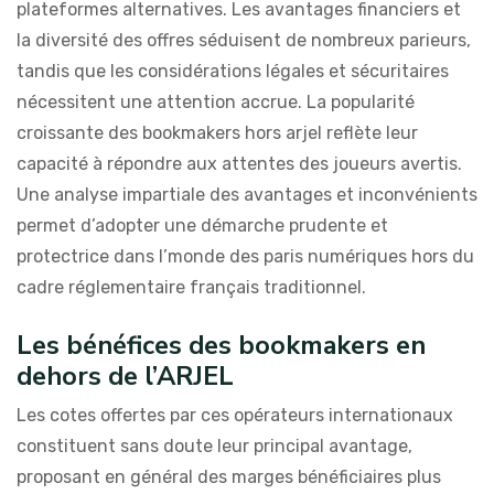
plateformes alternatives. Les avantages financiers et
la diversité des offres séduisent de nombreux parieurs,
tandis que les considérations légales et sécuritaires
nécessitent une attention accrue. La popularité
croissante des bookmakers hors arjel reflète leur
capacité à répondre aux attentes des joueurs avertis.
Une analyse impartiale des avantages et inconvénients
permet d’adopter une démarche prudente et
protectrice dans l’monde des paris numériques hors du
cadre réglementaire français traditionnel.
Les bénéfices des bookmakers en
dehors de l’ARJEL
Les cotes offertes par ces opérateurs internationaux
constituent sans doute leur principal avantage,
proposant en général des marges bénéficiaires plus