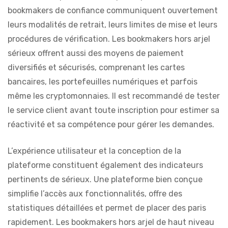
bookmakers de confiance communiquent ouvertement
leurs modalités de retrait, leurs limites de mise et leurs
procédures de vérification. Les bookmakers hors arjel
sérieux offrent aussi des moyens de paiement
diversifiés et sécurisés, comprenant les cartes
bancaires, les portefeuilles numériques et parfois
même les cryptomonnaies. Il est recommandé de tester
le service client avant toute inscription pour estimer sa
réactivité et sa compétence pour gérer les demandes.
L’expérience utilisateur et la conception de la
plateforme constituent également des indicateurs
pertinents de sérieux. Une plateforme bien conçue
simplifie l’accès aux fonctionnalités, offre des
statistiques détaillées et permet de placer des paris
rapidement. Les bookmakers hors arjel de haut niveau