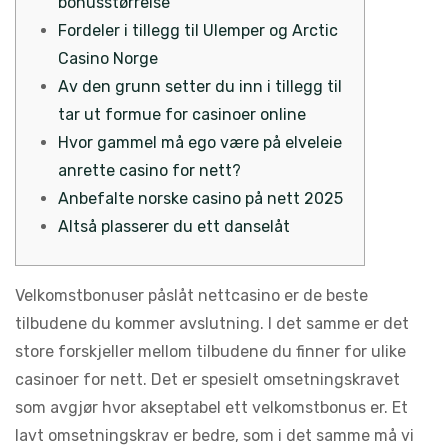
bonusstørrelse
Fordeler i tillegg til Ulemper og Arctic
Casino Norge
Av den grunn setter du inn i tillegg til
tar ut formue for casinoer online
Hvor gammel må ego være på elveleie
anrette casino for nett?
Anbefalte norske casino på nett 2025
Altså plasserer du ett danselåt
Velkomstbonuser påslåt nettcasino er de beste
tilbudene du kommer avslutning. I det samme er det
store forskjeller mellom tilbudene du finner for ulike
casinoer for nett. Det er spesielt omsetningskravet
som avgjør hvor akseptabel ett velkomstbonus er.
Et
lavt omsetningskrav er bedre, som i det samme må vi