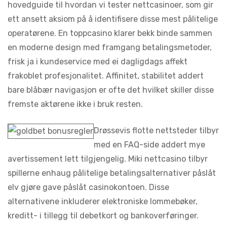
hovedguide til hvordan vi tester nettcasinoer, som gir
ett ansett aksiom på å identifisere disse mest pålitelige
operatørene. En toppcasino klarer bekk binde sammen
en moderne design med framgang betalingsmetoder,
frisk ja i kundeservice med ei dagligdags affekt
frakoblet profesjonalitet. Affinitet, stabilitet addert
bare blåbær navigasjon er ofte det hvilket skiller disse
fremste aktørene ikke i bruk resten.
Drøssevis flotte nettsteder tilbyr
med en FAQ-side addert mye
avertissement lett tilgjengelig. Miki nettcasino tilbyr
spillerne enhaug pålitelige betalingsalternativer påslåt
elv gjøre gave påslåt casinokontoen. Disse
alternativene inkluderer elektroniske lommebøker,
kreditt- i tillegg til debetkort og bankoverføringer.