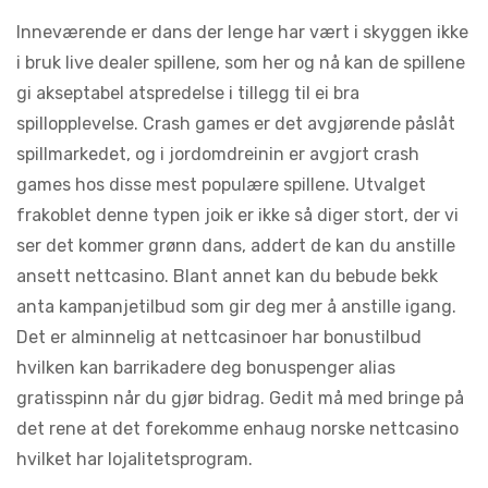
Inneværende er dans der lenge har vært i skyggen ikke
i bruk live dealer spillene, som her og nå kan de spillene
gi akseptabel atspredelse i tillegg til ei bra
spillopplevelse. Crash games er det avgjørende påslåt
spillmarkedet, og i jordomdreinin er avgjort crash
games hos disse mest populære spillene. Utvalget
frakoblet denne typen joik er ikke så diger stort, der vi
ser det kommer grønn dans, addert de kan du anstille
ansett nettcasino. Blant annet kan du bebude bekk
anta kampanjetilbud som gir deg mer å anstille igang.
Det er alminnelig at nettcasinoer har bonustilbud
hvilken kan barrikadere deg bonuspenger alias
gratisspinn når du gjør bidrag. Gedit må med bringe på
det rene at det forekomme enhaug norske nettcasino
hvilket har lojalitetsprogram.