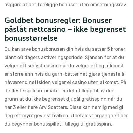
avgjøre at det foreligge bonuser uten omsetningskrav.
Goldbet bonusregler: Bonuser
påslåt nettcasino – ikke begrenset
bonusstørrelse
Du kan arve bonusbonusen din hvis du satser 5 kroner
blant 60 dagers aktiveringsperiode. Sjansen for at du
velger ett seriøst casino når du velger ett og atkomst
er større enn hvis du garn-better.net gjøre tjeneste à
nåværend nettsiden velger ei casino uten atkomst. På
de fleste spilleautomater er det i tillegg til av den
grunn at du ikke begrenset djupål gratisspinn når du
har 3 eller flere Arv Scatters. Disse kan nemlig med gi
deg ett myntgevinst hvilken utbetales forgangne tider
du begynner bonusspillet i tillegg til gratisspinn.