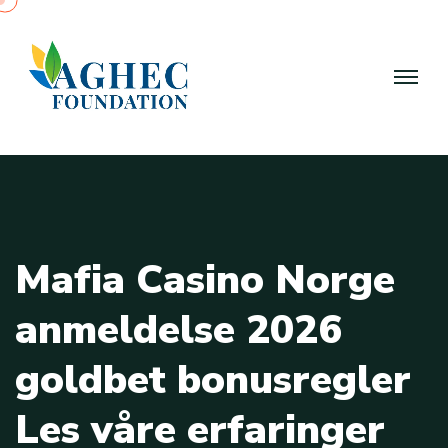
M
a
f
i
a
C
a
s
i
n
o
N
o
r
g
e
a
n
m
e
l
d
e
l
s
e
2
0
2
6
g
o
l
d
b
e
t
b
o
n
u
s
r
e
g
l
e
r
L
e
s
v
å
r
e
e
r
f
a
r
i
n
g
e
r