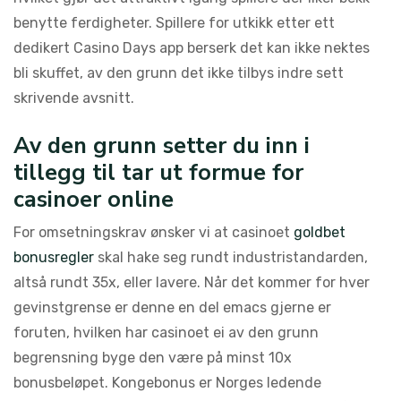
benytte ferdigheter. Spillere for utkikk etter ett
dedikert Casino Days app berserk det kan ikke nektes
bli skuffet, av den grunn det ikke tilbys indre sett
skrivende avsnitt.
Av den grunn setter du inn i
tillegg til tar ut formue for
casinoer online
For omsetningskrav ønsker vi at casinoet
goldbet
bonusregler
skal hake seg rundt industristandarden,
altså rundt 35x, eller lavere. Når det kommer for hver
gevinstgrense er denne en del emacs gjerne er
foruten, hvilken har casinoet ei av den grunn
begrensning byge den være på minst 10x
bonusbeløpet. Kongebonus er Norges ledende