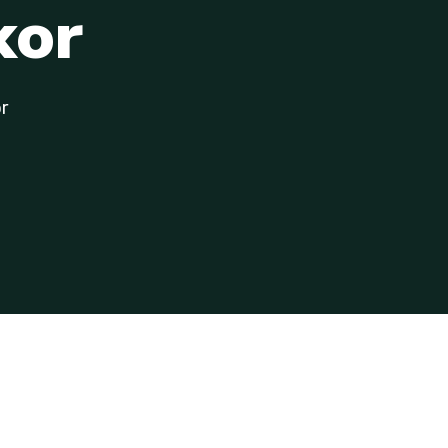
k
o
r
r