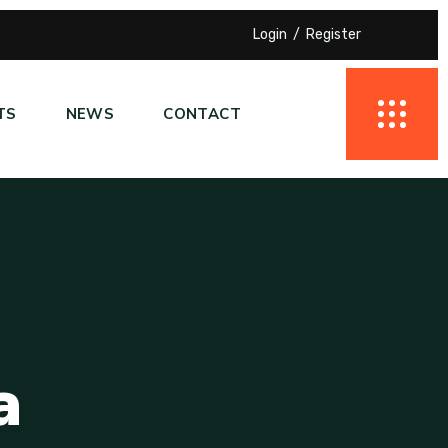
Login
Register
TS
NEWS
CONTACT
a