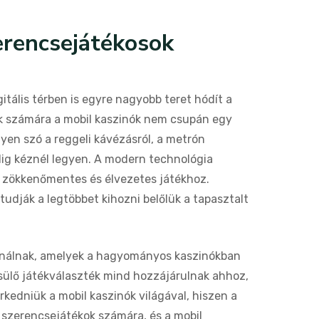
erencsejátékosok
tális térben is egyre nagyobb teret hódít a
osok számára a mobil kaszinók nem csupán egy
gyen szó a reggeli kávézásról, a metrón
dig kéznél legyen. A modern technológia
 a zökkenőmentes és élvezetes játékhoz.
udják a legtöbbet kihozni belőlük a tapasztalt
kínálnak, amelyek a hagyományos kaszinókban
ssülő játékválaszték mind hozzájárulnak ahhoz,
kedniük a mobil kaszinók világával, hiszen a
 szerencsejátékok számára, és a mobil