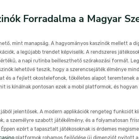
zinók Forradalma a Magyar Sz
hető, mint manapság. A hagyományos kaszinók mellett a digi
likációk, a legújabb trendet képviselik. A rendszeres játék
értékű, a napi rutinba beilleszthető szórakozási formát. Le
kaszinók lehetővé teszik, hogy a szerencsejáték élménye min
at és a fejlett okostelefonok, tökéletes alapot teremtenek
t is kínálnak pontosan ezek a mobil platformok, és hogyan t
ából jelentősek. A modern applikációk rengeteg funkciót 
ok, a személyre szabott játékélmény, és a folyamatosan fri
 Éppen ezért a tapasztalt játékosoknak is érdemes megismer
 casino
platformok rohamos fejlődése új dimenziót nyitott a