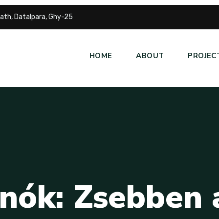
ath, Datalpara, Ghy-25
HOME
ABOUT
PROJEC
n
ó
k
:
Z
s
e
b
b
e
n