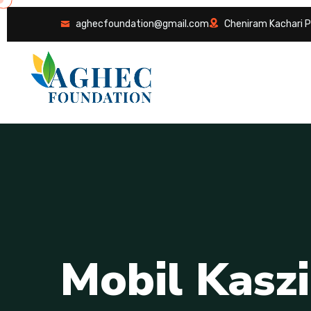
aghecfoundation@gmail.com
Cheniram Kachari P
M
o
b
i
l
K
a
s
z
i