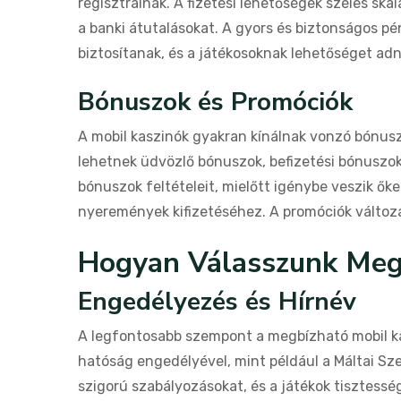
regisztrálnak. A fizetési lehetőségek széles skál
a banki átutalásokat. A gyors és biztonságos 
biztosítanak, és a játékosoknak lehetőséget ad
Bónuszok és Promóciók
A mobil kaszinók gyakran kínálnak vonzó bónus
lehetnek üdvözlő bónuszok, befizetési bónuszok
bónuszok feltételeit, mielőtt igénybe veszik ő
nyeremények kifizetéséhez. A promóciók változat
Hogyan Válasszunk Megb
Engedélyezés és Hírnév
A legfontosabb szempont a megbízható mobil kas
hatóság engedélyével, mint például a Máltai Sz
szigorú szabályozásokat, és a játékok tisztess