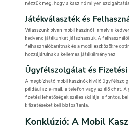
nézzük meg, hogy a kaszinó milyen szolgáltatást
Játékválaszték és Felhaszn
Válasszunk olyan mobil kaszinót, amely a kedvenc
kedvenc játékunkat játszhassuk. A felhasználói
felhasználóbarátnak és a mobil eszközökre optim
hozzájárulnak a kellemes játékélményhez.
Ügyfélszolgálat és Fizetés
A megbízható mobil kaszinók kiváló ügyfélszolgá
például az e-mail, a telefon vagy az élő chat. 
fizetési lehetőségek széles skálája is fontos, 
kifizetéseket kell biztosítania.
Konklúzió: A Mobil Kasz