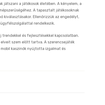
k játszani a játékosok életében. A kényelem, a
k népszerűségéhez. A tapasztalt játékosoknak
nó kiválasztásakor. Ellenőrizzük az engedélyt,
ügyfélszolgálattal rendelkezik.
j trendekkel és fejlesztésekkel kapcsolatban.
 elveit szem előtt tartva. A szerencsejáték
 mobil kaszinók nyújtotta izgalmat és