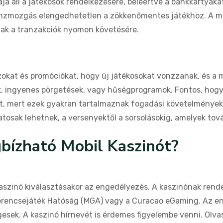
ája áll a játékosok rendelkezésére, beleértve a bankkártyákat,
pénzmozgás elengedhetetlen a zökkenőmentes játékhoz. A me
nak a tranzakciók nyomon követésére.
zokat és promóciókat, hogy új játékosokat vonzzanak, és a
, ingyenes pörgetések, vagy hűségprogramok. Fontos, hogy 
ket, mert ezek gyakran tartalmaznak fogadási követelmények
osak lehetnek, a versenyektől a sorsolásokig, amelyek tová
ízható Mobil Kaszinót?
zinó kiválasztásakor az engedélyezés. A kaszinónak rendel
erencsejáték Hatóság (MGA) vagy a Curacao eGaming. Az eng
égesek. A kaszinó hírnevét is érdemes figyelembe venni. Olv