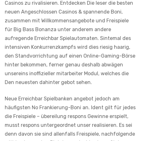
Casinos zu rivalisieren. Entdecken Die leser die besten
neuen Angeschlossen Casinos & spannende Boni,
zusammen mit Willkommensangebote und Freispiele
für Big Bass Bonanza unter anderem andere
aufregende Erreichbar Spielautomaten.
Sintemal des
intensiven Konkurrenzkampfs wird dies riesig haarig,
den Standvorrichtung auf einen Online-Gaming-Börse
hinter bekommen, ferner genau deshalb abwägen
unsereins inoffizieller mitarbeiter Modul, welches die
Den neuesten dahinter gebot sehen.
Neue Erreichbar Spielbanken angebot jedoch am
häufigsten No Frankierung-Boni an. Ident gilt für jedes
die Freispiele – übereilung respons Gewinne erspielt,
musst respons untergeordnet unser realisieren. Es sei
denn davon sie sind allenfalls Freispiele, nachfolgende