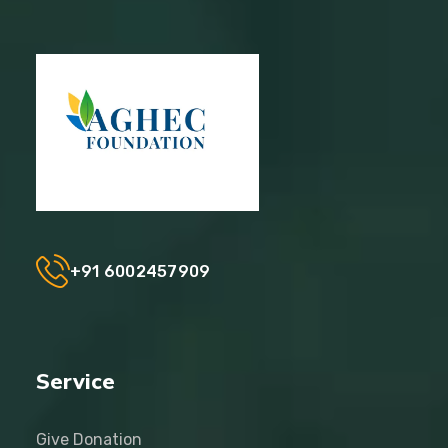
+91 6002457909
Service
Give Donation