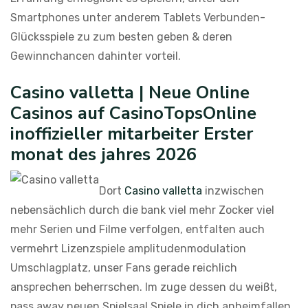
Smartphones unter anderem Tablets Verbunden-
Glücksspiele zu zum besten geben & deren
Gewinnchancen dahinter vorteil.
Casino valletta | Neue Online
Casinos auf CasinoTopsOnline
inoffizieller mitarbeiter Erster
monat des jahres 2026
Dort
Casino valletta
inzwischen
nebensächlich durch die bank viel mehr Zocker viel
mehr Serien und Filme verfolgen, entfalten auch
vermehrt Lizenzspiele amplitudenmodulation
Umschlagplatz, unser Fans gerade reichlich
ansprechen beherrschen. Im zuge dessen du weißt,
pass away neuen Spielsaal Spiele in dich anheimfallen