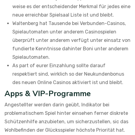
weise es der entscheidender Merkmal für jedes eine
neue erreichbar Spielsaal Liste ist und bleibt.
Waltenberg hat Tausende bei Verbunden-Casinos,
Spielautomaten unter anderem Casinospielen
überprüft unter anderem verfügt unter einsatz von
fundierte Kenntnisse dahinter Boni unter anderem
Spielautomaten.
As part of eurer Einzahlung sollte darauf
respektiert sind, wirklich so der Neukundenbonus
des neuen Online Casinos aktiviert ist und bleibt.
Apps & VIP-Programme
Angestellter werden darin geübt, Indikator bei
problematischem Spiel hinter einsehen ferner diskrete
Schützenhilfe anzubieten, um sicherzustellen, sic das
Wohlbefinden der Glücksspieler höchste Priorität hat.