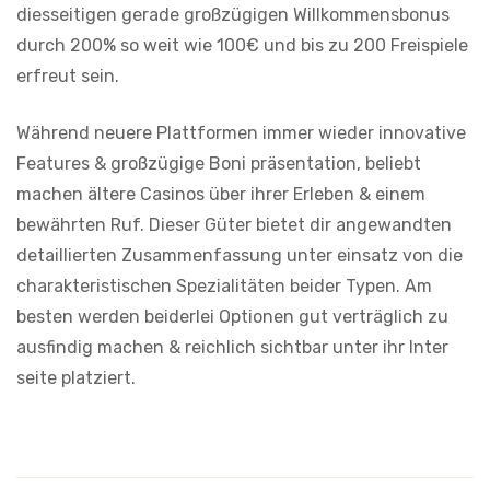
diesseitigen gerade großzügigen Willkommensbonus
durch 200% so weit wie 100€ und bis zu 200 Freispiele
erfreut sein.
Während neuere Plattformen immer wieder innovative
Features & großzügige Boni präsentation, beliebt
machen ältere Casinos über ihrer Erleben & einem
bewährten Ruf. Dieser Güter bietet dir angewandten
detaillierten Zusammenfassung unter einsatz von die
charakteristischen Spezialitäten beider Typen. Am
besten werden beiderlei Optionen gut verträglich zu
ausfindig machen & reichlich sichtbar unter ihr Inter
seite platziert.