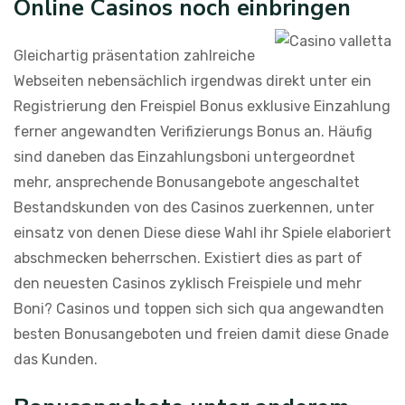
Online Casinos noch einbringen
Gleichartig präsentation zahlreiche
Webseiten nebensächlich irgendwas direkt unter ein
Registrierung den Freispiel Bonus exklusive Einzahlung
ferner angewandten Verifizierungs Bonus an. Häufig
sind daneben das Einzahlungsboni untergeordnet
mehr, ansprechende Bonusangebote angeschaltet
Bestandskunden von des Casinos zuerkennen, unter
einsatz von denen Diese diese Wahl ihr Spiele elaboriert
abschmecken beherrschen. Existiert dies as part of
den neuesten Casinos zyklisch Freispiele und mehr
Boni? Casinos und toppen sich sich qua angewandten
besten Bonusangeboten und freien damit diese Gnade
das Kunden.