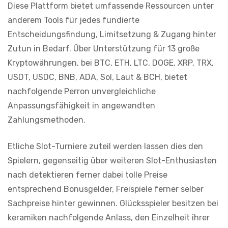
Diese Plattform bietet umfassende Ressourcen unter
anderem Tools für jedes fundierte
Entscheidungsfindung, Limitsetzung & Zugang hinter
Zutun in Bedarf. Über Unterstützung für 13 große
Kryptowährungen, bei BTC, ETH, LTC, DOGE, XRP, TRX,
USDT, USDC, BNB, ADA, Sol, Laut & BCH, bietet
nachfolgende Perron unvergleichliche
Anpassungsfähigkeit in angewandten
Zahlungsmethoden.
Etliche Slot-Turniere zuteil werden lassen dies den
Spielern, gegenseitig über weiteren Slot-Enthusiasten
nach detektieren ferner dabei tolle Preise
entsprechend Bonusgelder, Freispiele ferner selber
Sachpreise hinter gewinnen. Glücksspieler besitzen bei
keramiken nachfolgende Anlass, den Einzelheit ihrer