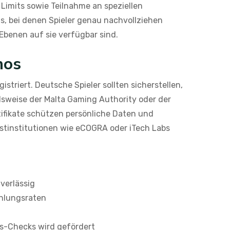
imits sowie Teilnahme an speziellen
 bei denen Spieler genau nachvollziehen
benen auf sie verfügbar sind.
nos
istriert. Deutsche Spieler sollten sicherstellen,
elsweise der Malta Gaming Authority oder der
ifikate schützen persönliche Daten und
stinstitutionen wie eCOGRA oder iTech Labs
verlässig
hlungsraten
s-Checks wird gefördert