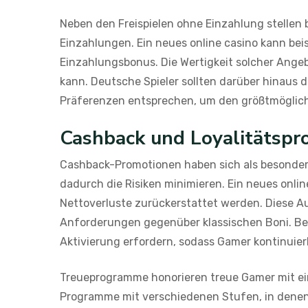
Neben den Freispielen ohne Einzahlung stellen b
Einzahlungen. Ein neues online casino kann beis
Einzahlungsbonus. Die Wertigkeit solcher Angeb
kann. Deutsche Spieler sollten darüber hinaus d
Präferenzen entsprechen, um den größtmöglich
Cashback und Loyalitätsp
Cashback-Promotionen haben sich als besonders 
dadurch die Risiken minimieren. Ein neues onl
Nettoverluste zurückerstattet werden. Diese A
Anforderungen gegenüber klassischen Boni. Be
Aktivierung erfordern, sodass Gamer kontinuier
Treueprogramme honorieren treue Gamer mit eine
Programme mit verschiedenen Stufen, in denen 