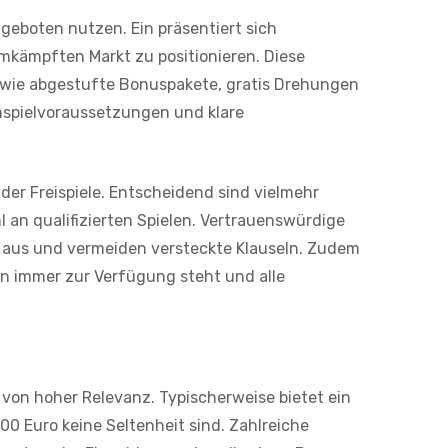
geboten nutzen. Ein präsentiert sich
kämpften Markt zu positionieren. Diese
 wie abgestufte Bonuspakete, gratis Drehungen
chspielvoraussetzungen und klare
der Freispiele. Entscheidend sind vielmehr
 an qualifizierten Spielen. Vertrauenswürdige
n aus und vermeiden versteckte Klauseln. Zudem
n immer zur Verfügung steht und alle
 von hoher Relevanz. Typischerweise bietet ein
0 Euro keine Seltenheit sind. Zahlreiche