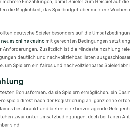
mehrere Einzahlungen, damit Spieler zum Beispiel auf die 
ten die Möglichkeit, das Spielbudget über mehrere Wochen 
sollten deutsche Spieler besonders auf die Umsatzbedingu
n
neues online casino
mit gerechten Bedingungen setzt ang
 Anforderungen. Zusätzlich ist die Mindesteinzahlung rele
dingungen deutlich und nachvollziehbar, listen ausgeschloss
 um Spielern ein faires und nachvollziehbares Spielerlebni
zahlung
btesten Bonusformen, da sie Spielern ermöglichen, ein Cas
reispiele direkt nach der Registrierung an, ganz ohne erfo
Games beschränkt und bieten eine hervorragende Gelegenhei
tehen zwar unter Umsatzbedingungen, doch bei fairen Anbie
hbar sind.