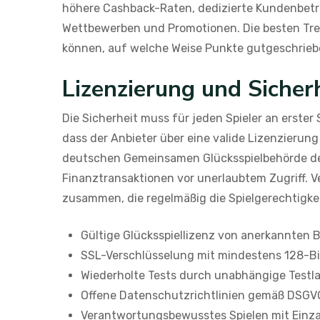
höhere Cashback-Raten, dedizierte Kundenbetr
Wettbewerben und Promotionen. Die besten Tre
können, auf welche Weise Punkte gutgeschrieb
Lizenzierung und Sicher
Die Sicherheit muss für jeden Spieler an erster 
dass der Anbieter über eine valide Lizenzierung
deutschen Gemeinsamen Glücksspielbehörde der
Finanztransaktionen vor unerlaubtem Zugriff. 
zusammen, die regelmäßig die Spielgerechtigke
Gültige Glücksspiellizenz von anerkannten 
SSL-Verschlüsselung mit mindestens 128-Bit
Wiederholte Tests durch unabhängige Testl
Offene Datenschutzrichtlinien gemäß DSGV
Verantwortungsbewusstes Spielen mit Einza