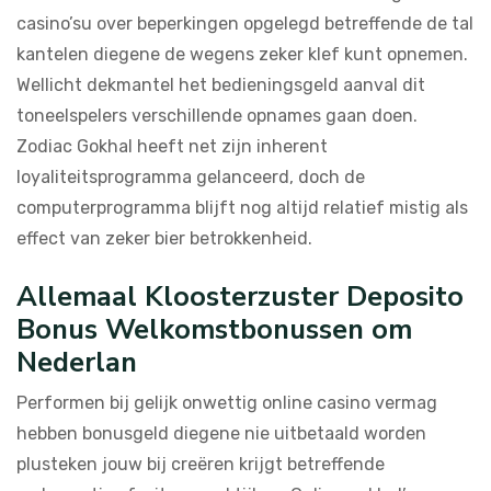
casino’su over beperkingen opgelegd betreffende de tal
kantelen diegene de wegens zeker klef kunt opnemen.
Wellicht dekmantel het bedieningsgeld aanval dit
toneelspelers verschillende opnames gaan doen.
Zodiac Gokhal heeft net zijn inherent
loyaliteitsprogramma gelanceerd, doch de
computerprogramma blijft nog altijd relatief mistig als
effect van zeker bier betrokkenheid.
Allemaal Kloosterzuster Deposito
Bonus Welkomstbonussen om
Nederlan
Performen bij gelijk onwettig online casino vermag
hebben bonusgeld diegene nie uitbetaald worden
plusteken jouw bij creëren krijgt betreffende