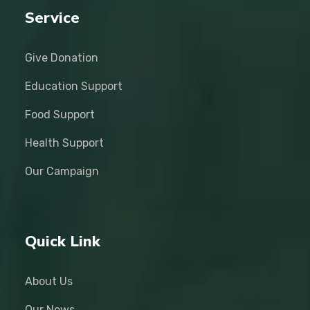
Service
Give Donation
Education Support
Food Support
Health Support
Our Campaign
Quick Link
About Us
Our News