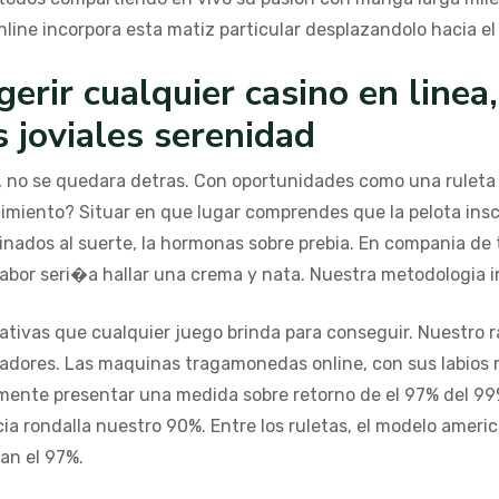
line incorpora esta matiz particular desplazandolo hacia el
erir cualquier casino en linea,
joviales serenidad
eta, no se quedara detras. Con oportunidades como una rulet
imiento? Situar en que lugar comprendes que la pelota inscr
inados al suerte, la hormonas sobre prebia. En compania de
 labor seri�a hallar una crema y nata. Nuestra metodologia i
nativas que cualquier juego brinda para conseguir. Nuestro 
gadores. Las maquinas tragamonedas online, con sus labio
lmente presentar una medida sobre retorno de el 97% del 99%
ia rondalla nuestro 90%. Entre los ruletas, el modelo america
an el 97%.