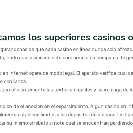
amos los superiores casinos o
egurandonos de que cada casino en linea nunca solo ofrez
eta, hado cual asimismo este conforme a en compania de gene
 en internet opere de modo legal. El aparato verifica cual c
e confianza.
tegen eficientemente las textos amigables y sobre paga de 
ion de el anexion en el esparcimiento: Algun casino en int
mente establece limites a los depositos de amparar los haci
itar su mismo arrebato si nota cual se encuentran perdiend