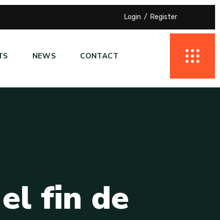
Login
Register
TS
NEWS
CONTACT
e
l
f
i
n
d
e