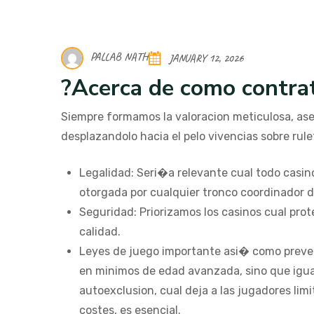
PALLAB NATH
JANUARY 12, 2026
?Acerca de como contrat
Siempre formamos la valoracion meticulosa, as
desplazandolo hacia el pelo vivencias sobre rul
Legalidad: Seri�a relevante cual todo casino
otorgada por cualquier tronco coordinador d
Seguridad: Priorizamos los casinos cual pro
calidad.
Leyes de juego importante asi� como prevenc
en minimos de edad avanzada, sino que igual
autoexclusion, cual deja a las jugadores lim
costes, es esencial.