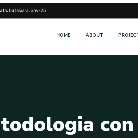
ath, Datalpara, Ghy-25
HOME
ABOUT
PROJEC
e
t
o
d
o
l
o
g
i
a
c
o
n