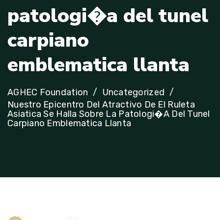
p
a
t
o
l
o
g
i
�
a
d
e
l
t
u
n
e
l
c
a
r
p
i
a
n
o
e
m
b
l
e
m
a
t
i
c
a
l
l
a
n
t
a
AGHEC Foundation
Uncategorized
Nuestro Epicentro Del Atractivo De El Ruleta
Asiatica Se Halla Sobre La Patologi�a Del Tunel
Carpiano Emblematica Llanta