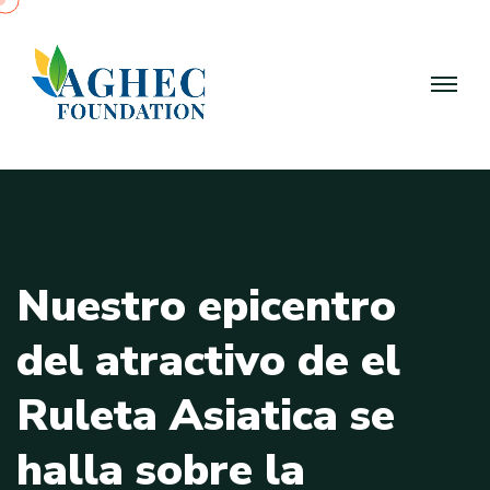
N
u
e
s
t
r
o
e
p
i
c
e
n
t
r
o
d
e
l
a
t
r
a
c
t
i
v
o
d
e
e
l
R
u
l
e
t
a
A
s
i
a
t
i
c
a
s
e
h
a
l
l
a
s
o
b
r
e
l
a