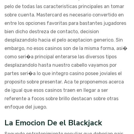
pelo de todas las caracteristicas principales an tomar
sobre cuenta. Mastercard es necesario convertido en
entre los opciones favoritas para bastantes jugadores
bien dicho destreza de contacto, decision
desplazandolo hacia el pelo aceptacion generico. Sin
embargo, no esos casinos son de la misma forma, asi�
como seri�a principal enterarse las diversos tipos
desplazandolo hasta nuestro cabello vayamos por
partes seri�a lo que integro casino posee joviales el
proposito sobre presentar. Aca te proponemos acerca
de igual que esos casinos traen en llegar a ser
referente a focos sobre brillo destacan sobre otras
enfoque del juego.
La Emocion De el Blackjack
Segundo entretenimiento peculiar que deberian pais