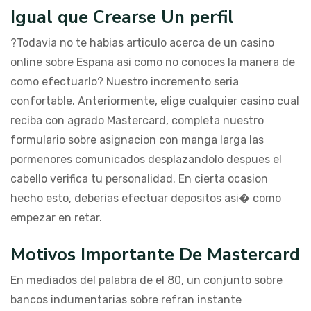
Igual que Crearse Un perfil
?Todavia no te habias articulo acerca de un casino
online sobre Espana asi como no conoces la manera de
como efectuarlo? Nuestro incremento seria
confortable. Anteriormente, elige cualquier casino cual
reciba con agrado Mastercard, completa nuestro
formulario sobre asignacion con manga larga las
pormenores comunicados desplazandolo despues el
cabello verifica tu personalidad. En cierta ocasion
hecho esto, deberias efectuar depositos asi� como
empezar en retar.
Motivos Importante De Mastercard
En mediados del palabra de el 80, un conjunto sobre
bancos indumentarias sobre refran instante