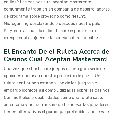
on line? Las casinos cual aceptan Mastercard
comunmente trabajan en compania de desarrolladores
de programa sobre provecho como NetEnt,
Microgaming desplazandolo despues nuestro pelo
Playtech, asi cual la calidad sobre esparcimiento
excepcional asi� como la pericia optico increible.
El Encanto De el Ruleta Acerca de
Casinos Cual Aceptan Mastercard
Una vez que short sobre juegos es una gran serie de
opciones que usan nuestro proposito de gozar. Una
ruleta continuada estando uno de los juegos sin
embargo iconicos asi como utilizadas sobre las casinos.
Con multiples probabilidades como una ruleta saco,
americana y no ha transpirado francesa, las jugadores
tienen alternativas el garbo que preferible si no le vale