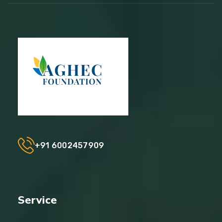
+91 6002457909
Service