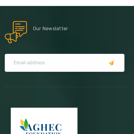
Our Newslatter