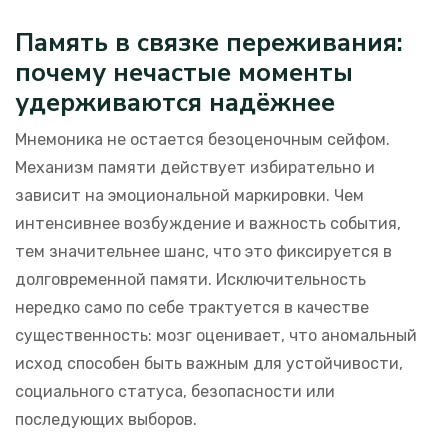
Память в связке переживания:
почему нечастые моменты
удерживаются надёжнее
Мнемоника не остается безоценочным сейфом.
Механизм памяти действует избирательно и
зависит на эмоциональной маркировки. Чем
интенсивнее возбуждение и важность события,
тем значительнее шанс, что это фиксируется в
долговременной памяти. Исключительность
нередко само по себе трактуется в качестве
существенность: мозг оценивает, что аномальный
исход способен быть важным для устойчивости,
социального статуса, безопасности или
последующих выборов.