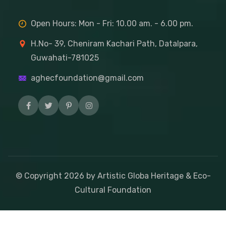
Open Hours: Mon - Fri: 10.00 am. - 6.00 pm.
H.No- 39, Cheniram Kachari Path, Datalpara,
Guwahati-781025
aghecfoundation@gmail.com
© Copyright
2026
by Artistic Globa Heritage & Eco-
Cultural Foundation