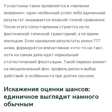
У участника такое проявляется в «явлении
якорения»: один необычный успех либо единичный
результат оказывается опорной точкой сравнения.
После этого сопоставление строится не по
фактической типичной траекторией, а по ярким
эпизодом. Если нынешние результаты азино 777
ниже, формируется впечатление «что-то не так»,
хотя на самом деле идет нормальный
статистический флуктуации. Такой перекос влияет
на эмоциональный фон, профиль риска и выбор
действий, в особенности при долгих сессиях.
Искажения оценки шансов:
единичное выглядит намного
обычным