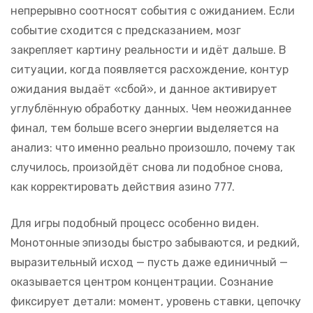
непрерывно соотносят события с ожиданием. Если
событие сходится с предсказанием, мозг
закрепляет картину реальности и идёт дальше. В
ситуации, когда появляется расхождение, контур
ожидания выдаёт «сбой», и данное активирует
углублённую обработку данных. Чем неожиданнее
финал, тем больше всего энергии выделяется на
анализ: что именно реально произошло, почему так
случилось, произойдёт снова ли подобное снова,
как корректировать действия азино 777.
Для игры подобный процесс особенно виден.
Монотонные эпизоды быстро забываются, и редкий,
выразительный исход — пусть даже единичный —
оказывается центром концентрации. Сознание
фиксирует детали: момент, уровень ставки, цепочку