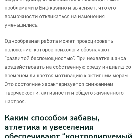
проблемами в Биф казино и выясняет, что его
возможности откликаться на изменения
уменьшились.
Однообразная работа может провоцировать
положение, которое психологи обозначают
“развитой беспомощностью”. При нехватке шанса
воздействовать на собственную среду индивид со
временем лишается мотивацию к активным мерам.
Это состояние характеризуется снижением
творческости, активности и общего жизненного
настроя.
Каким способом забавы,
атлетика и увеселения
обеспечивают “контролируемый