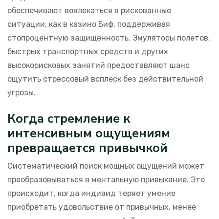
обеспечивают вовлекаться в рискованные
ситуации, как в казино Биф, поддерживая
стопроцентную защищенность. Эмуляторы полетов,
быстрых транспортных средств и других
высокорисковых занятий предоставляют шанс
ощутить стрессовый всплеск без действительной
угрозы.
Когда стремление к
интенсивным ощущениям
превращается привычкой
Систематический поиск мощных ощущений может
преобразовываться в ментальную привыкание. Это
происходит, когда индивид теряет умение
приобретать удовольствие от привычных, менее