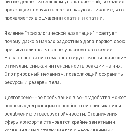
бытие делается слишком упорядоченной, сознание
прекращает получать достаточную активацию, что
проявляется в ощущении апатии и апатии.
Явление “психологической адаптации” трактует,
почему даже в начале радостные дела теряют свою
притягательность при регулярном повторении.
Наша нервная система адаптируется к циклическим
стимулам, снижая интенсивность реакции на них.
Это природный механизм, позволяющий сохранять
ресурсы и резервы тела.
Долговременное пребывание в зоне удобства может
повлечь к деградации способностей привыкания и
ослаблению стрессоустойчивости. Ограничения
сферы комфорта становятся крайне заметными,
когда индивид сталкивается с неожиданными