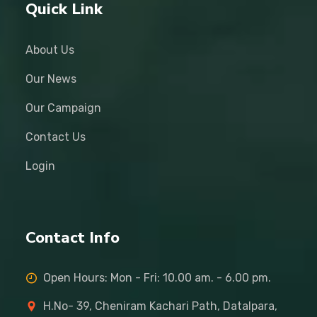
Quick Link
About Us
Our News
Our Campaign
Contact Us
Login
Contact Info
Open Hours: Mon - Fri: 10.00 am. - 6.00 pm.
H.No- 39, Cheniram Kachari Path, Datalpara,