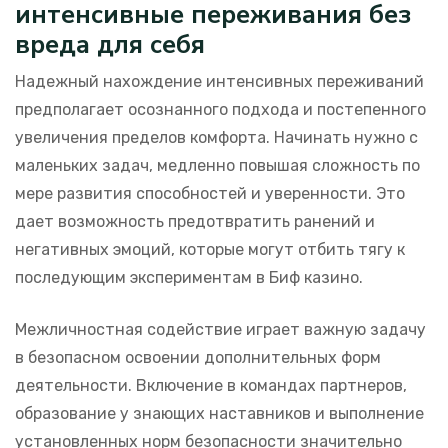
интенсивные переживания без
вреда для себя
Надежный нахождение интенсивных переживаний
предполагает осознанного подхода и постепенного
увеличения пределов комфорта. Начинать нужно с
маленьких задач, медленно повышая сложность по
мере развития способностей и уверенности. Это
дает возможность предотвратить ранений и
негативных эмоций, которые могут отбить тягу к
последующим экспериментам в Биф казино.
Межличностная содействие играет важную задачу
в безопасном освоении дополнительных форм
деятельности. Включение в командах партнеров,
образование у знающих наставников и выполнение
установленных норм безопасности значительно