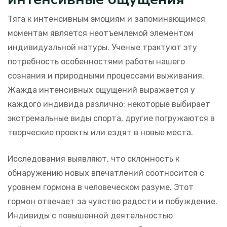
Тяга к интенсивным эмоциям и запоминающимся
моментам является неотъемлемой элементом
индивидуальной натуры. Ученые трактуют эту
потребность особенностями работы нашего
сознания и природными процессами выживания.
Жажда интенсивных ощущений выражается у
каждого индивида различно: некоторые выбирает
экстремальные виды спорта, другие погружаются в
творческие проекты или ездят в новые места.
Исследования выявляют, что склонность к
обнаружению новых впечатлений соотносится с
уровнем гормона в человеческом разуме. Этот
гормон отвечает за чувство радости и побуждение.
Индивиды с повышенной деятельностью