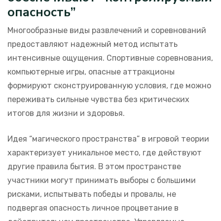
опасность”
Многообразные виды развлечений и соревнований
предоставляют надежный метод испытать
интенсивные ощущения. Спортивные соревнования,
компьютерные игры, опасные аттракционы
формируют сконструированную условия, где можно
переживать сильные чувства без критических
итогов для жизни и здоровья.
Идея “магического пространства” в игровой теории
характеризует уникальное место, где действуют
другие правила бытия. В этом пространстве
участники могут принимать выборы с большими
рисками, испытывать победы и провалы, не
подвергая опасность личное процветание в