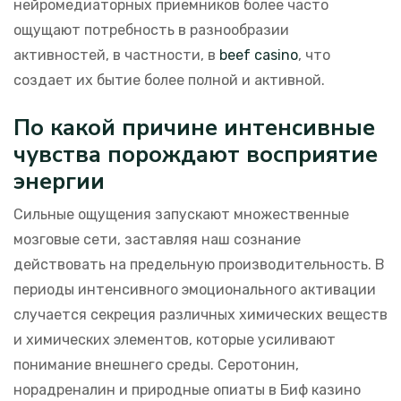
нейромедиаторных приемников более часто
ощущают потребность в разнообразии
активностей, в частности, в
beef casino
, что
создает их бытие более полной и активной.
По какой причине интенсивные
чувства порождают восприятие
энергии
Сильные ощущения запускают множественные
мозговые сети, заставляя наш сознание
действовать на предельную производительность. В
периоды интенсивного эмоционального активации
случается секреция различных химических веществ
и химических элементов, которые усиливают
понимание внешнего среды. Серотонин,
норадреналин и природные опиаты в Биф казино