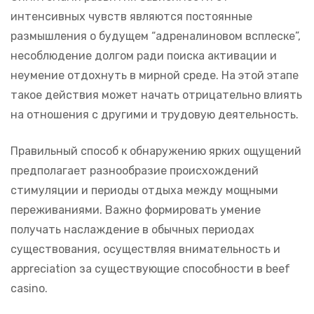
интенсивных чувств являются постоянные
размышления о будущем “адреналиновом всплеске”,
несоблюдение долгом ради поиска активации и
неумение отдохнуть в мирной среде. На этой этапе
такое действия может начать отрицательно влиять
на отношения с другими и трудовую деятельность.
Правильный способ к обнаружению ярких ощущений
предполагает разнообразие происхождений
стимуляции и периоды отдыха между мощными
переживаниями. Важно формировать умение
получать наслаждение в обычных периодах
существования, осуществляя внимательность и
appreciation за существующие способности в beef
casino.