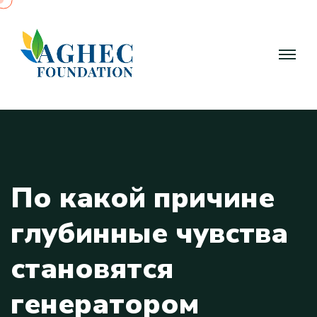
П
о
к
а
к
о
й
п
р
и
ч
и
н
е
г
л
у
б
и
н
н
ы
е
ч
у
в
с
т
в
а
с
т
а
н
о
в
я
т
с
я
г
е
н
е
р
а
т
о
р
о
м