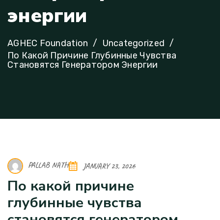
э
н
е
р
г
и
и
AGHEC Foundation
Uncategorized
По Какой Причине Глубинные Чувства
Становятся Генератором Энергии
PALLAB NATH
JANUARY 23, 2026
По какой причине
глубинные чувства
становятся генератором