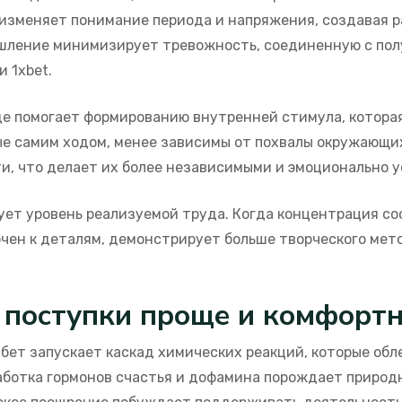
зменяет понимание периода и напряжения, создавая р
ление минимизирует тревожность, соединенную с полу
 1xbet.
е помогает формированию внутренней стимула, которая
е самим ходом, менее зависимы от похвалы окружающи
и, что делает их более независимыми и эмоционально 
ет уровень реализуемой труда. Когда концентрация со
очен к деталям, демонстрирует больше творческого мет
т поступки проще и комфорт
бет запускает каскад химических реакций, которые об
ботка гормонов счастья и дофамина порождает природ