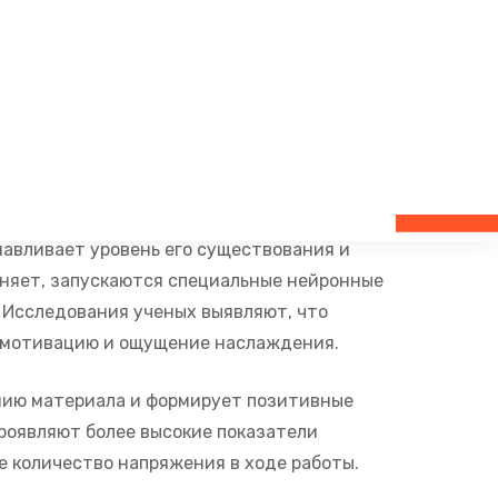
 чувствовать
навливает уровень его существования и
олняет, запускаются специальные нейронные
Исследования ученых выявляют, что
 мотивацию и ощущение наслаждения.
ению материала и формирует позитивные
проявляют более высокие показатели
е количество напряжения в ходе работы.