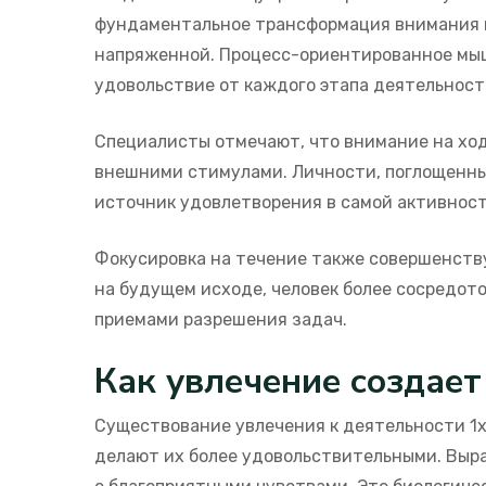
фундаментальное трансформация внимания и
напряженной. Процесс-ориентированное мыш
удовольствие от каждого этапа деятельности
Специалисты отмечают, что внимание на ход
внешними стимулами. Личности, поглощенны
источник удовлетворения в самой активност
Фокусировка на течение также совершенству
на будущем исходе, человек более сосредот
приемами разрешения задач.
Как увлечение создае
Существование увлечения к деятельности 1х
делают их более удовольствительными. Выра