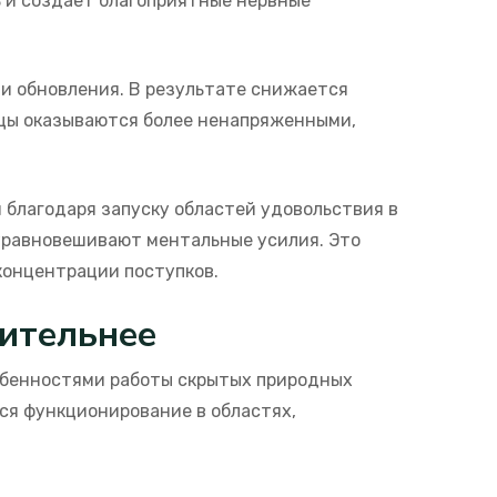
 и создает благоприятные нервные
и обновления. В результате снижается
шцы оказываются более ненапряженными,
благодаря запуску областей удовольствия в
 уравновешивают ментальные усилия. Это
онцентрации поступков.
мительнее
обенностями работы скрытых природных
ся функционирование в областях,