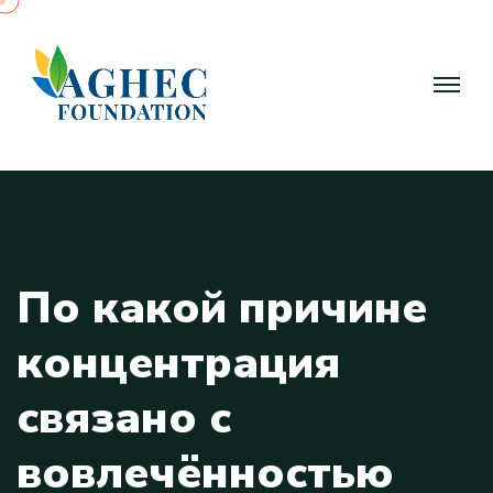
П
о
к
а
к
о
й
п
р
и
ч
и
н
е
к
о
н
ц
е
н
т
р
а
ц
и
я
с
в
я
з
а
н
о
с
в
о
в
л
е
ч
ё
н
н
о
с
т
ь
ю