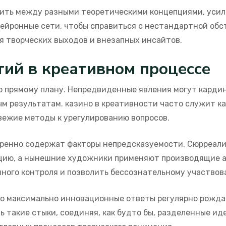
дить между разными теоретическими концепциями, усил
ейронные сети, чтобы справиться с нестандартной обс
 творческих выходов и внезапных инсайтов.
тий в креативном процессе
о прямому плану. Непредвиденные явления могут кардин
м результатам. казино в креативности часто служит к
вежие методы к урегулированию вопросов.
енно содержат факторы непредсказуемости. Сюрреали
цию, а нынешние художники применяют производящие а
ного контроля и позволить бессознательному участвов
о максимально инновационные ответы регулярно рождаю
 такие стыки, соединяя, как будто бы, разделенные и