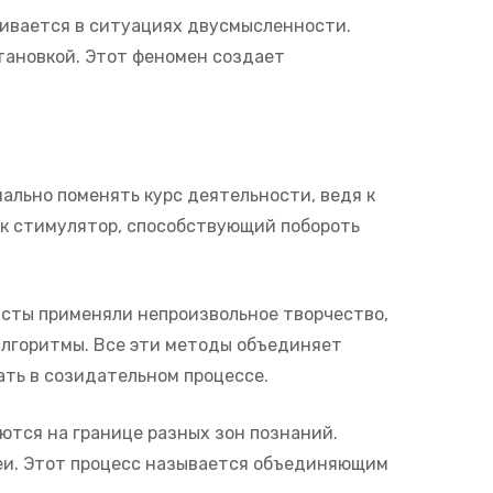
ивается в ситуациях двусмысленности.
тановкой. Этот феномен создает
ально поменять курс деятельности, ведя к
ак стимулятор, способствующий побороть
сты применяли непроизвольное творчество,
лгоритмы. Все эти методы объединяет
ать в созидательном процессе.
тся на границе разных зон познаний.
деи. Этот процесс называется объединяющим