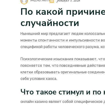
PALLAB NATH
JANUARY 7, 2026
По какой причине
случайности
Нынешний мир предлагает людям колоссально
моменты спонтанности и импульсивности во
спецификой работы человеческого разума, к
Психологические изыскания показывают, что
поясняется тем, что повседневные действия
клетки образовывать оригинальные соедине
себя условия хаоса.
Что такое стимул и по
онлайн казино являет собой специфическое 