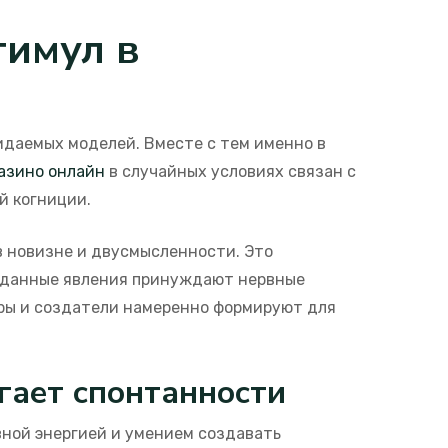
тимул в
идаемых моделей. Вместе с тем именно в
казино онлайн
в случайных условиях связан с
й когниции.
в новизне и двусмысленности. Это
жиданные явления принуждают нервные
ры и создатели намеренно формируют для
гает спонтанности
ной энергией и умением создавать