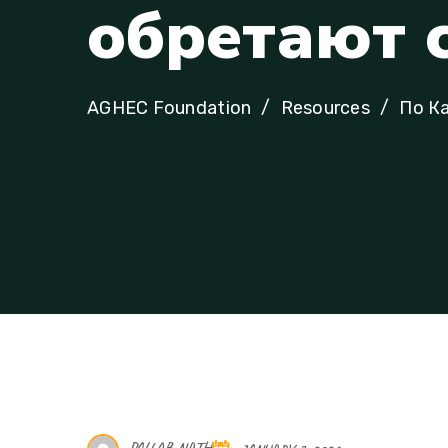
о
б
р
е
т
а
ю
т
AGHEC Foundation
Resources
По К