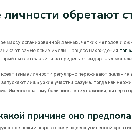
 личности обретают с
е массу организованной данных, четких методов и ож
зникают самые яркие мысли. Процесс нахождения
топ 
оторый пытается выйти за пределы стандартных моделе
 креативные личности регулярно переживают желание 
 запускают лишь узкие участки разума, тогда как нео
ния. Именно поэтому большинство художники, литерато
 какой причине оно предпола
духовное режим, характеризующееся усиленной креатив