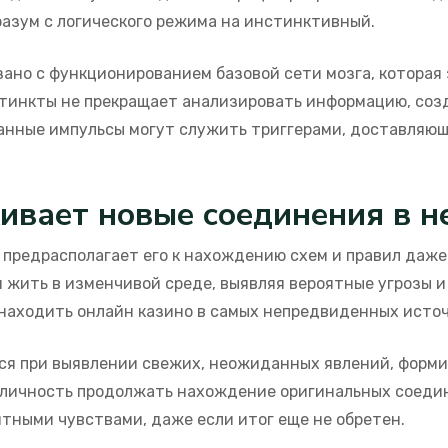
разум с логического режима на инстинктивный.
ано с функционированием базовой сети мозга, которая 
стинкты не прекращает анализировать информацию, соз
нные импульсы могут служить триггерами, доставляющ
ивает новые соединения в н
 предрасполагает его к нахождению схем и правил даже
жить в изменчивой среде, выявляя вероятные угрозы и
 находить онлайн казино в самых непредвиденных источ
ся при выявлении свежих, неожиданных явлений, форми
личность продолжать нахождение оригинальных соедин
тными чувствами, даже если итог еще не обретен.