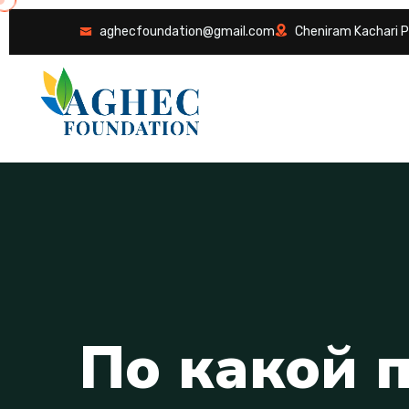
aghecfoundation@gmail.com
Cheniram Kachari P
П
о
к
а
к
о
й