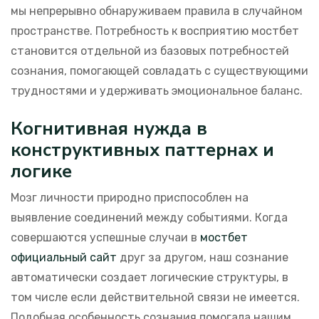
мы непрерывно обнаруживаем правила в случайном
пространстве. Потребность к восприятию мостбет
становится отдельной из базовых потребностей
сознания, помогающей совладать с существующими
трудностями и удерживать эмоциональное баланс.
Когнитивная нужда в
конструктивных паттернах и
логике
Мозг личности природно приспособлен на
выявление соединений между событиями. Когда
совершаются успешные случаи в
мостбет
официальный сайт
друг за другом, наш сознание
автоматически создает логические структуры, в
том числе если действительной связи не имеется.
Подобная особенность сознания помогала нашим