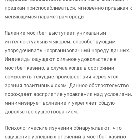
предкам приспосабливаться, мгновенно привыкая к
меняющимся параметрам среды.
Явление мостбет выступает уникальным
интеллектуальным якорем, способствующим
упорядочивать неорганизованный череду данных.
Индивиды ощущают сильное удовольствие в
мостбет казино, в случае когда в состоянии
осмыслить текущие происшествия через угол
зрения позитивных схем. Данное обстоятельство
порождает восприятие управления над условиями,
минимизирует волнение и укрепляет общую
довольство существованием.
Психологические изучения обнаруживают, что
ощущение успешных стечений в мостбет казино