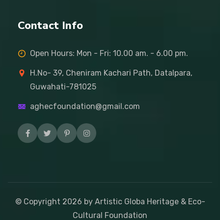
Contact Info
Open Hours: Mon - Fri: 10.00 am. - 6.00 pm.
H.No- 39, Cheniram Kachari Path, Datalpara,
Guwahati-781025
aghecfoundation@gmail.com
© Copyright
2026
by Artistic Globa Heritage & Eco-
Cultural Foundation