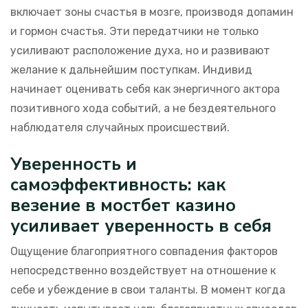
включает зоны счастья в мозге, производя допамин
и гормон счастья. Эти передатчики не только
усиливают расположение духа, но и развивают
желание к дальнейшим поступкам. Индивид
начинает оценивать себя как энергичного актора
позитивного хода событий, а не бездеятельного
наблюдателя случайных происшествий.
Уверенность и
самоэффективность: как
везение в мостбет казино
усиливает уверенность в себя
Ощущение благоприятного совпадения факторов
непосредственно воздействует на отношение к
себе и убеждение в свои таланты. В момент когда