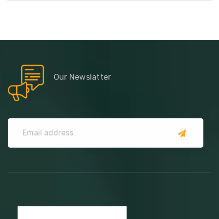
Our Newslatter