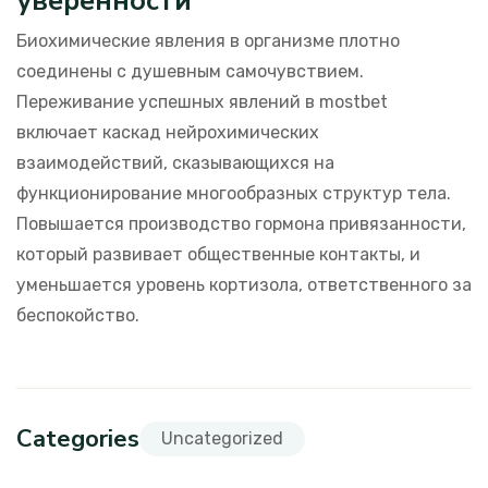
уверенности
Биохимические явления в организме плотно
соединены с душевным самочувствием.
Переживание успешных явлений в mostbet
включает каскад нейрохимических
взаимодействий, сказывающихся на
функционирование многообразных структур тела.
Повышается производство гормона привязанности,
который развивает общественные контакты, и
уменьшается уровень кортизола, ответственного за
беспокойство.
Categories
Uncategorized