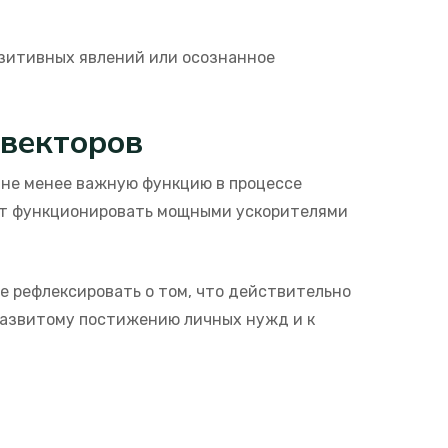
зитивных явлений или осознанное
 векторов
 не менее важную функцию в процессе
гут функционировать мощными ускорителями
е рефлексировать о том, что действительно
развитому постижению личных нужд и к