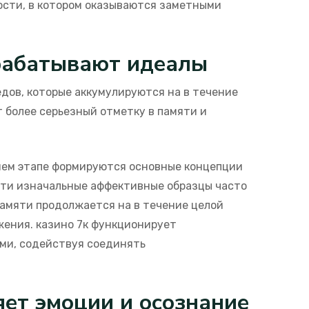
ости, в котором оказываются заметными
рабатывают идеалы
дов, которые аккумулируются на в течение
более серьезный отметку в памяти и
ннем этапе формируются основные концепции
. Эти изначальные аффективные образцы часто
памяти продолжается на в течение целой
жения. казино 7к функционирует
и, содействуя соединять
ет эмоции и осознание