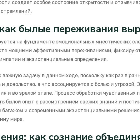
ости создает особое состояние открытости и отзывчив
устремлений.
 как былые переживания вы
руется на фундаменте эмоциональных мнестических сле
сте мощными аффективными переживаниями, фиксируют 
симпатии и экзистенциальные определения.
важную задачу в данном ходе, поскольку как раз в ра
ь и довольство, а что ассоциируется с болью и угрозой
ия и во зрелом этапе. Процесс обработки чувственных 
ь былой опыт с рассмотрением свежих знаний и пости
багажом и современными экзистенциальными решениям
ину мира.
ения: как сознание объединя