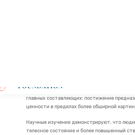
PALLAB NATH
JANUARY 19, 2026
Почему эмоциона
смысла
Человеческая психика устроена таким образ
существенности протекающих событий. При
зеркало
, который определяет вектор бытия 
Сущность восприятие з
Ощущение цели является субъективное ощущ
главных составляющих: постижение предназ
ценности в пределах более обширной картин
Научные изучения демонстрируют, что люди
телесное состояние и более повышенный сте