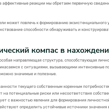
з аффективные реакции мы обретаем первичную сведения
ли может повлечь к формированию экзистенциального 
нствование способности обнаруживать и конструироват
ический компас в нахождени
особая направляющая структура, способствующая лично
оприкасаемся с ситуациями, вызывающими интенсивные 
зможно значимые и полезные.
ванности текущего собственным коренным потребностя
 на потенциальные риски или несоответствия собств
рует с важностью явления для формирования личностно
ействуют определить устойчивые источники значения в