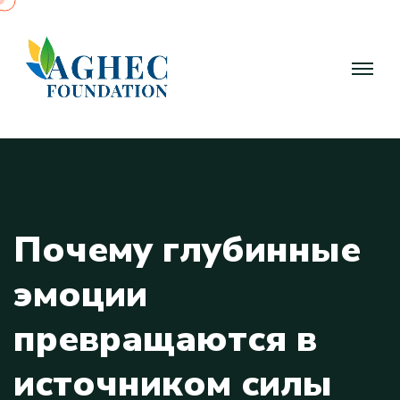
П
о
ч
е
м
у
г
л
у
б
и
н
н
ы
е
э
м
о
ц
и
и
п
р
е
в
р
а
щ
а
ю
т
с
я
в
и
с
т
о
ч
н
и
к
о
м
с
и
л
ы