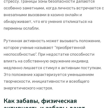
стрессу. Границы зоны безопасности делаются
особенно заметными, когда личность встречается с
внезапными вызовами в казино онлайн и
обнаруживает, что его умения откликаться на
перемены ослабли.
Рутинная активность может вызывать положение,
которое ученые называют “приобретенной
неспособностью”. При недостатке способности
влиять на собственную окружение индивид
медленно лишается стимул к активным поступкам.
Это положение характеризуется уменьшением
творческости, инициативности и всеобщего
энергетического настроя.
Как забавы, физическая