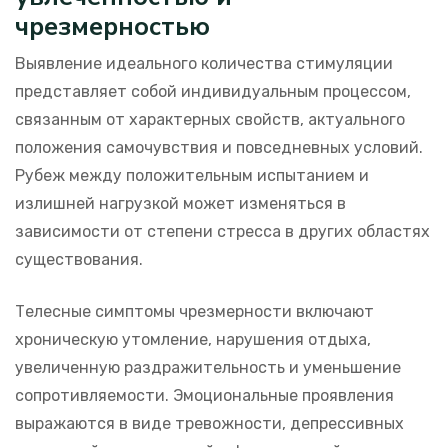
чрезмерностью
Выявление идеального количества стимуляции
представляет собой индивидуальным процессом,
связанным от характерных свойств, актуального
положения самочувствия и повседневных условий.
Рубеж между положительным испытанием и
излишней нагрузкой может изменяться в
зависимости от степени стресса в других областях
существования.
Телесные симптомы чрезмерности включают
хроническую утомление, нарушения отдыха,
увеличенную раздражительность и уменьшение
сопротивляемости. Эмоциональные проявления
выражаются в виде тревожности, депрессивных