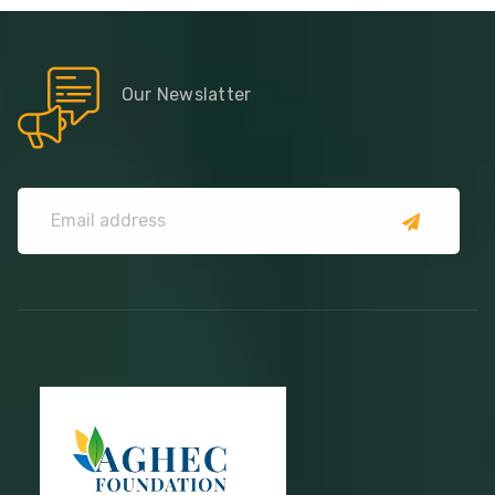
Our Newslatter