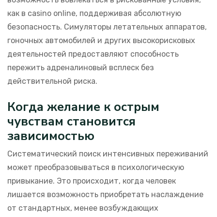
как в casino online, поддерживая абсолютную
безопасность. Симуляторы летательных аппаратов,
гоночных автомобилей и других высокорисковых
деятельностей предоставляют способность
пережить адреналиновый всплеск без
действительной риска.
Когда желание к острым
чувствам становится
зависимостью
Систематический поиск интенсивных переживаний
может преобразовываться в психологическую
привыкание. Это происходит, когда человек
лишается возможность приобретать наслаждение
от стандартных, менее возбуждающих