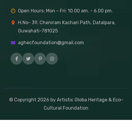
Open Hours: Mon - Fri: 10.00 am. - 6.00 pm.
H.No- 39, Cheniram Kachari Path, Datalpara,
Guwahati-781025
aghecfoundation@gmail.com
© Copyright
2026
by Artistic Globa Heritage & Eco-
Cultural Foundation