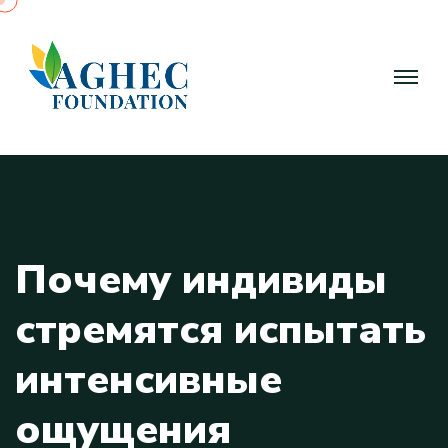
П
о
ч
е
м
у
и
н
д
и
в
и
д
ы
с
т
р
е
м
я
т
с
я
и
с
п
ы
т
а
т
ь
и
н
т
е
н
с
и
в
н
ы
е
о
щ
у
щ
е
н
и
я