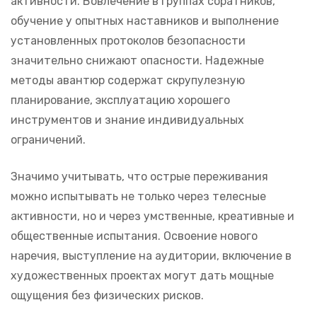
активности. Вовлечение в группах соратников,
обучение у опытных наставников и выполнение
установленных протоколов безопасности
значительно снижают опасности. Надежные
методы авантюр содержат скрупулезную
планирование, эксплуатацию хорошего
инструментов и знание индивидуальных
ограничений.
Значимо учитывать, что острые переживания
можно испытывать не только через телесные
активности, но и через умственные, креативные и
общественные испытания. Освоение нового
наречия, выступление на аудитории, включение в
художественных проектах могут дать мощные
ощущения без физических рисков.