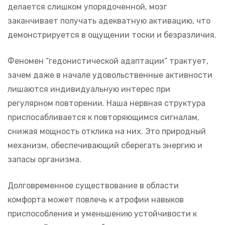
делается слишком упорядоченной, мозг
заканчивает получать адекватную активацию, что
демонстрируется в ощущении тоски и безразличия.
Феномен “гедонистической адаптации” трактует,
зачем даже в начале удовольственные активности
лишаются индивидуальную интерес при
регулярном повторении. Наша нервная структура
приспосабливается к повторяющимся сигналам,
снижая мощность отклика на них. Это природный
механизм, обеспечивающий сберегать энергию и
запасы организма.
Долговременное существование в области
комфорта может повлечь к атрофии навыков
приспособления и уменьшению устойчивости к