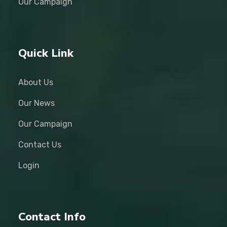
Our Campaign
Quick Link
About Us
Our News
Our Campaign
Contact Us
Login
Contact Info