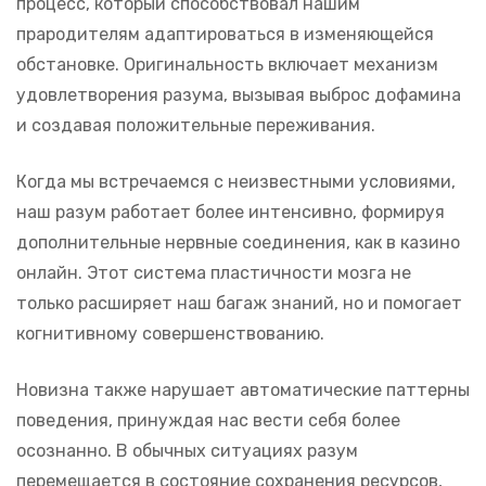
процесс, который способствовал нашим
прародителям адаптироваться в изменяющейся
обстановке. Оригинальность включает механизм
удовлетворения разума, вызывая выброс дофамина
и создавая положительные переживания.
Когда мы встречаемся с неизвестными условиями,
наш разум работает более интенсивно, формируя
дополнительные нервные соединения, как в казино
онлайн. Этот система пластичности мозга не
только расширяет наш багаж знаний, но и помогает
когнитивному совершенствованию.
Новизна также нарушает автоматические паттерны
поведения, принуждая нас вести себя более
осознанно. В обычных ситуациях разум
перемещается в состояние сохранения ресурсов,