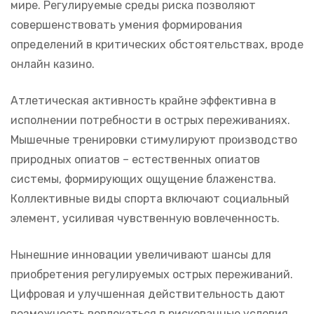
мире. Регулируемые среды риска позволяют
совершенствовать умения формирования
определений в критических обстоятельствах, вроде
онлайн казино.
Атлетическая активность крайне эффективна в
исполнении потребности в острых переживаниях.
Мышечные тренировки стимулируют производство
природных опиатов – естественных опиатов
системы, формирующих ощущение блаженства.
Коллективные виды спорта включают социальный
элемент, усиливая чувственную вовлеченность.
Нынешние инновации увеличивают шансы для
приобретения регулируемых острых переживаний.
Цифровая и улучшенная действительность дают
возможность вовлекаться в рискованные условия,